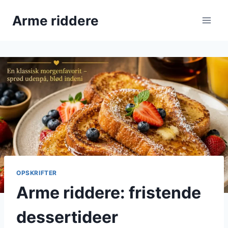
Fortsæt
Arme riddere
til
indhold
OPSKRIFTER
Arme riddere: fristende
dessertideer