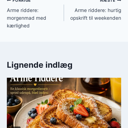
Indlægsnavigation
FORRIGE
NÆSTE
Arme riddere:
Arme riddere: hurtig
morgenmad med
opskrift til weekenden
kærlighed
Lignende indlæg