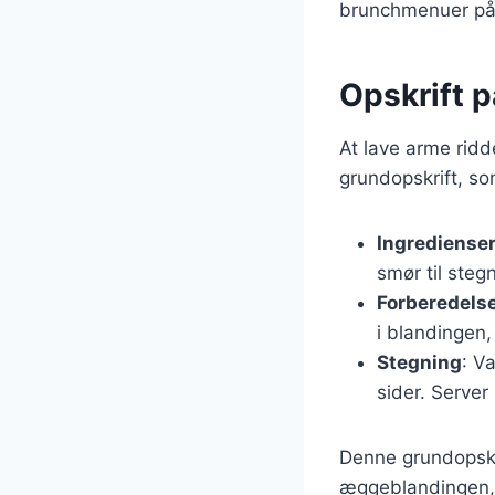
brunchmenuer på c
Opskrift p
At lave arme ridd
grundopskrift, so
Ingrediense
smør til steg
Forberedels
i blandingen
Stegning
: V
sider. Server
Denne grundopskri
æggeblandingen, b