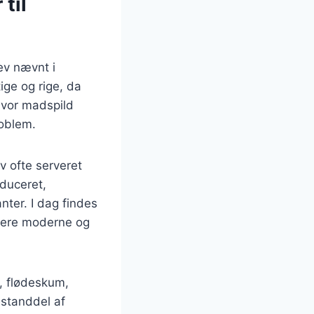
til
ev nævnt i
ige og rige, da
hvor madspild
roblem.
v ofte serveret
oduceret,
ter. I dag findes
 mere moderne og
, flødeskum,
estanddel af