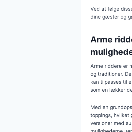
Ved at følge diss
dine gæster og gø
Arme ridd
mulighed
Arme riddere er 
og traditioner. D
kan tilpasses til
som en lækker des
Med en grundopsk
toppings, hvilket
versioner med suk
mulighederne uen