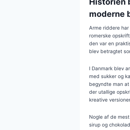
Historien 
moderne 
Arme riddere har 
romerske opskrift
den var en prakt
blev betragtet s
I Danmark blev a
med sukker og kane
begyndte man at 
der utallige opsk
kreative versioner
Nogle af de mest 
sirup og chokolad