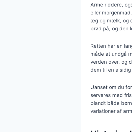
Arme riddere, ogs
eller morgenmad. 
æg og mælk, og d
brød på, og den k
Retten har en lan
måde at undgå ma
verden over, og d
dem til en alsidig
Uanset om du fore
serveres med frisk
blandt både børn o
variationer af ar