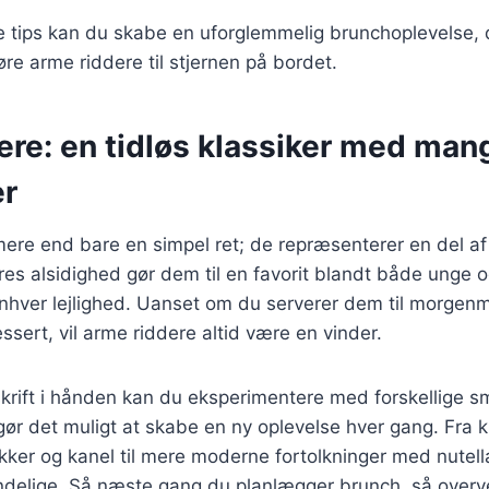
e tips kan du skabe en uforglemmelig brunchoplevelse, 
re arme riddere til stjernen på bordet.
ere: en tidløs klassiker med man
er
mere end bare en simpel ret; de repræsenterer en del a
eres alsidighed gør dem til en favorit blandt både unge 
 enhver lejlighed. Uanset om du serverer dem til morgenm
sert, vil arme riddere altid være en vinder.
rift i hånden kan du eksperimentere med forskellige s
 gør det muligt at skabe en ny oplevelse hver gang. Fra k
ker og kanel til mere moderne fortolkninger med nutella
delige. Så næste gang du planlægger brunch, så overve