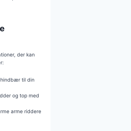
te
tioner, der kan
r:
hindbær til din
ridder og top med
arme arme riddere