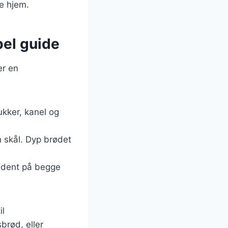
e hjem.
pel guide
er en
kker, kanel og
 skål. Dyp brødet
yldent på begge
il
brød, eller