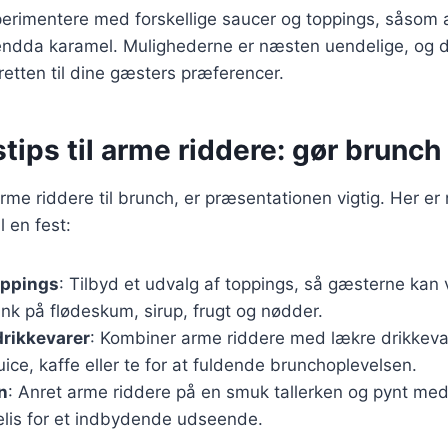
erimentere med forskellige saucer og toppings, såsom 
 endda karamel. Mulighederne er næsten uendelige, og d
retten til dine gæsters præferencer.
tips til arme riddere: gør brunch t
me riddere til brunch, er præsentationen vigtig. Her er no
l en fest:
toppings
: Tilbyd et udvalg af toppings, så gæsterne kan
ænk på flødeskum, sirup, frugt og nødder.
drikkevarer
: Kombiner arme riddere med lækre drikkev
juice, kaffe eller te for at fuldende brunchoplevelsen.
n
: Anret arme riddere på en smuk tallerken og pynt med 
elis for et indbydende udseende.