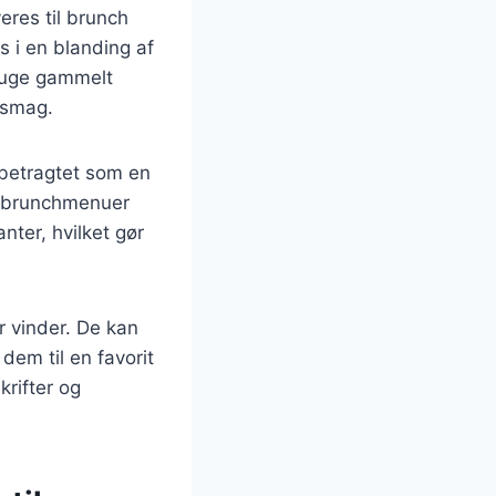
eres til brunch
 i en blanding af
bruge gammelt
r smag.
 betragtet som en
f brunchmenuer
nter, hvilket gør
r vinder. De kan
dem til en favorit
krifter og