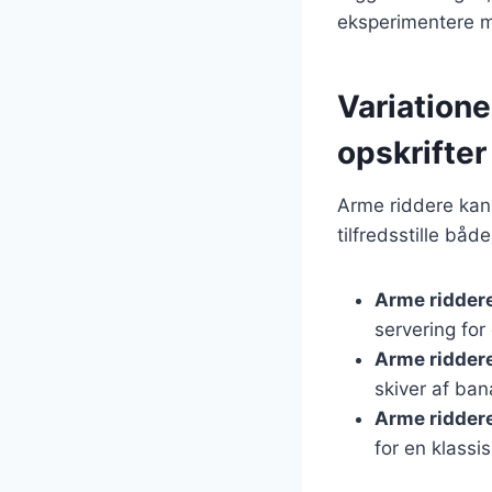
eksperimentere me
Variatione
opskrifter
Arme riddere kan 
tilfredsstille bå
Arme ridder
servering for
Arme ridder
skiver af ba
Arme ridder
for en klassi