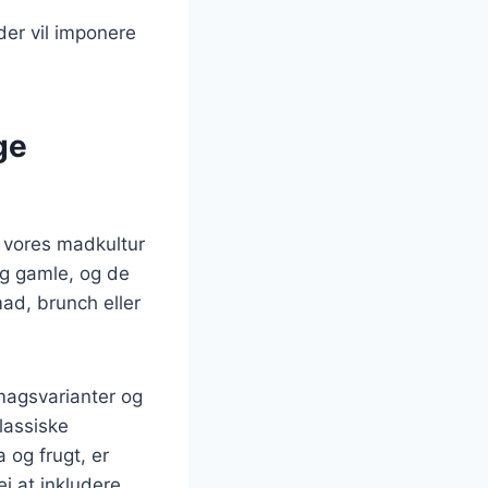
der vil imponere
ge
f vores madkultur
og gamle, og de
ad, brunch eller
magsvarianter og
lassiske
 og frugt, er
j at inkludere