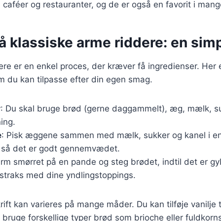
aféer og restauranter, og de er også en favorit i mang
å klassiske arme riddere: en sim
ere er en enkel proces, der kræver få ingredienser. Her 
m du kan tilpasse efter din egen smag.
r
: Du skal bruge brød (gerne daggammelt), æg, mælk, su
ning.
e
: Pisk æggene sammen med mælk, sukker og kanel i en
, så det er godt gennemvædet.
arm smørret på en pande og steg brødet, indtil det er g
 straks med dine yndlingstoppings.
ft kan varieres på mange måder. Du kan tilføje vanilje t
ruge forskellige typer brød som brioche eller fuldkorns