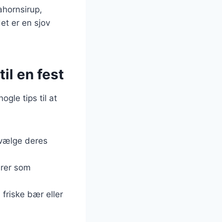
ahornsirup,
et er en sjov
il en fest
gle tips til at
 vælge deres
arer som
friske bær eller