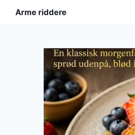
Fortsæt
Arme riddere
til
indhold