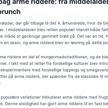
bag arme riddere: fra middelalder 
brunch
rødder, der går tilbage til det 4. århundrede, hvor de bl
er. I middelalderen blev retten populær blandt både fatt
isk måde at genbruge gammelt brød på. Det var en tid, 
om en skam, og arme riddere blev en løsning på dette p
rme riddere en del af morgenmadstraditionen, og de ble
l. I takt med at retter fra forskellige kulturer blev intr
eksperimentere med forskellige toppings og smagsvarian
rifter på arme riddere, der spænder fra de klassiske til
.
populære variationer inkluderer arme riddere med frugt
e. Denne alsidighed har gjort arme riddere til en fast b