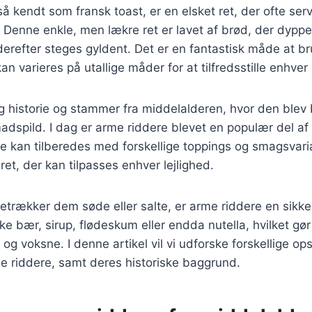
å kendt som fransk toast, er en elsket ret, der ofte serv
Denne enkle, men lækre ret er lavet af brød, der dyppes
erefter steges gyldent. Det er en fantastisk måde at 
an varieres på utallige måder for at tilfredsstille enhve
g historie og stammer fra middelalderen, hvor den blev
dspild. I dag er arme riddere blevet en populær del a
e kan tilberedes med forskellige toppings og smagsvaria
 ret, der kan tilpasses enhver lejlighed.
trækker dem søde eller salte, er arme riddere en sikke
e bær, sirup, flødeskum eller endda nutella, hvilket gør 
g voksne. I denne artikel vil vi udforske forskellige ops
me riddere, samt deres historiske baggrund.