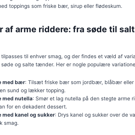
d toppings som friske bær, sirup eller flødeskum.
r af arme riddere: fra søde til sal
tilpasses til enhver smag, og der findes et væld af varia
de søde og salte tænder. Her er nogle populære variatione
e med bær
: Tilsæt friske bær som jordbær, blåbær eller 
 en sund og lækker topping.
e med nutella
: Smør et lag nutella på den stegte arme 
nan for en dekadent dessert.
e med kanel og sukker
: Drys kanel og sukker over de v
sk smag.