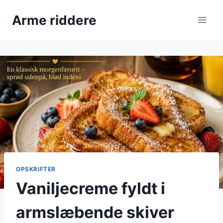
Fortsæt
Arme riddere
til
indhold
OPSKRIFTER
Vaniljecreme fyldt i
armslæbende skiver