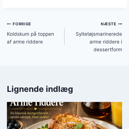
Indlægsnavigation
FORRIGE
NÆSTE
Koldskum på toppen
Syltetøjsmarinerede
af arme riddere
arme riddere i
dessertform
Lignende indlæg