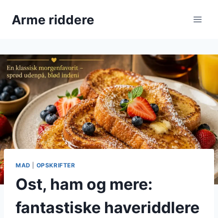
Fortsæt
Arme riddere
til
indhold
MAD
|
OPSKRIFTER
Ost, ham og mere:
fantastiske haveriddlere