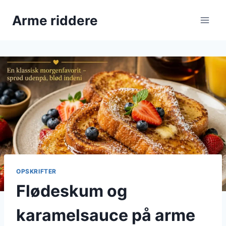
Fortsæt
Arme riddere
til
indhold
OPSKRIFTER
Flødeskum og
karamelsauce på arme