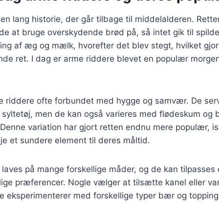
n lang historie, der går tilbage til middelalderen. Rette
 at bruge overskydende brød på, så intet gik til spilde
ing af æg og mælk, hvorefter det blev stegt, hvilket gjor
de ret. I dag er arme riddere blevet en populær morge
e riddere ofte forbundet med hygge og samvær. De ser
er syltetøj, men de kan også varieres med flødeskum og
Denne variation har gjort retten endnu mere populær, i
øje et sundere element til deres måltid.
 laves på mange forskellige måder, og de kan tilpasses
ige præferencer. Nogle vælger at tilsætte kanel eller van
 eksperimenterer med forskellige typer bær og topping