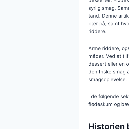
desserter. Flødes
syrlig smag. Samm
tand. Denne artik
bær på, samt hvo
riddere.
Arme riddere, ogs
måder. Ved at til
dessert eller en
den friske smag 
smagsoplevelse.
I de følgende sekt
flødeskum og bær
Historien 