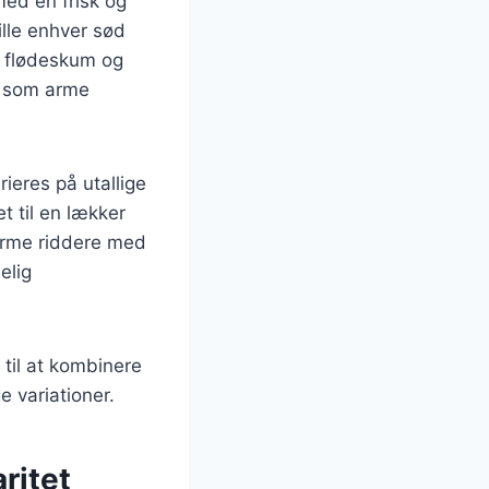
med en frisk og
lle enhver sød
d flødeskum og
r som arme
ieres på utallige
t til en lækker
arme riddere med
elig
 til at kombinere
 variationer.
ritet