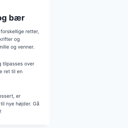
og bær
rskellige retter,
rifter og
ilie og venner.
g tilpasses over
ret til en
ssert, er
til nye højder. Gå
!