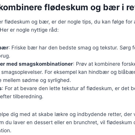
t kombinere flødeskum og bær i re
 flødeskum og bær, er der nogle tips, du kan følge for at
Her er nogle nyttige råd:
 bær
: Friske bær har den bedste smag og tekstur. Sørg 
brug.
er med smagskombinationer
: Prøv at kombinere forske
 smagsoplevelser. For eksempel kan hindbær og blåbæ
ce mellem sødme og syrlighed.
s
: For at bevare den lette tekstur af flødeskum, er det 
efter tilberedning.
ælpe dig med at skabe lækre og indbydende retter, der 
 du laver en dessert eller en brunchret, vil flødeskum 
tion.