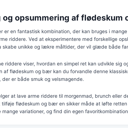
g og opsummering af flødeskum 
er en fantastisk kombination, der kan bruges i mange fo
arme riddere. Ved at eksperimentere med forskellige opsk
u skabe unikke og lækre måltider, der vil glæde både fam
e riddere viser, hvordan en simpel ret kan udvikle sig o
sen af flødeskum og bær kan du forvandle denne klassiske 
, der er både smuk og velsmagende.
er at lave arme riddere til morgenmad, brunch eller de
 tilføje flødeskum og bær en sikker måde at løfte retten 
 mange variationer, og find din egen favoritkombination