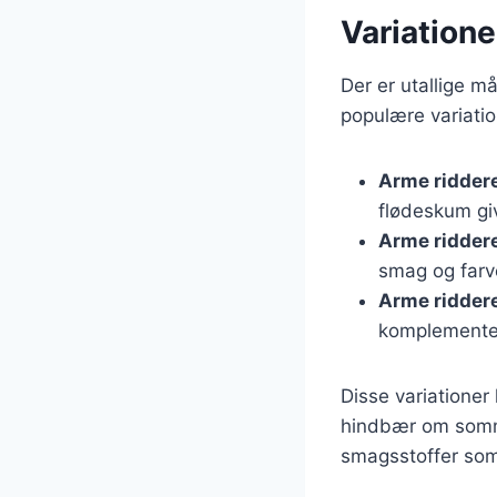
Variation
Der er utallige m
populære variatio
Arme ridder
flødeskum gi
Arme ridder
smag og farve
Arme ridder
komplemente
Disse variatione
hindbær om somm
smagsstoffer som v