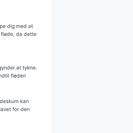
lpe dig med at
 fløde, da dette
egynder at tykne.
ndtil fløden
Flødeskum kan
lavet for den