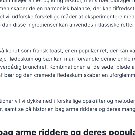
kum tilføjer en let og luftig tekstur, mens bær bidrager 
en skaber de en harmonisk balance, der kan tilfredssti
el vil udforske forskellige måder at eksperimentere me
rdan disse ingredienser kan anvendes i klassiske rette
å kendt som fransk toast, er en populær ret, der kan var
føje flødeskum og bær kan man forvandle denne enkle re
 overdådig brunchret. Kombinationen af de søde, bløde 
af bær og den cremede flødeskum skaber en uforglemm
ioner vil vi dykke ned i forskellige opskrifter og metoder
, samt se på historien bag arme riddere og deres mange
bag arme riddere og deres popula