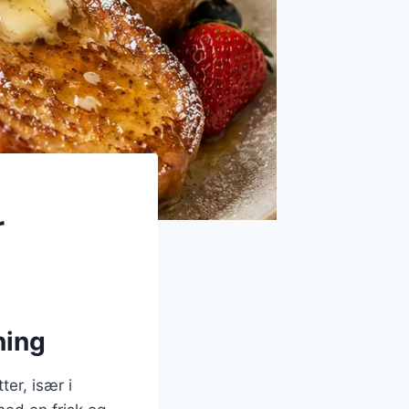
r
ning
ter, især i