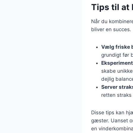
Tips til a
Når du kombinerer
bliver en succes. 
Vælg friske
grundigt før 
Eksperiment
skabe unikke
dejlig balan
Server strak
retten straks 
Disse tips kan hj
gæster. Uanset om
en vinderkombina