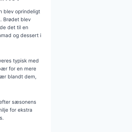
n blev oprindeligt
. Brødet blev
de det til en
nmad og dessert i
veres typisk med
 bær for en mere
sær blandt dem,
 efter sæsonens
ilje for ekstra
s.