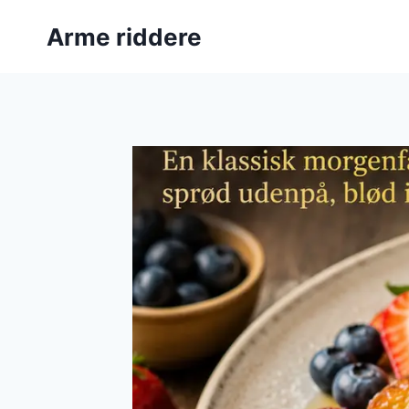
Fortsæt
Arme riddere
til
indhold