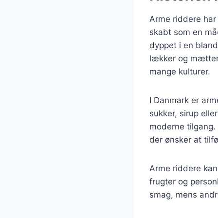
Arme riddere har e
skabt som en måde
dyppet i en bland
lækker og mætten
mange kulturer.
I Danmark er arm
sukker, sirup ell
moderne tilgang. 
der ønsker at tilf
Arme riddere kan
frugter og personl
smag, mens andre