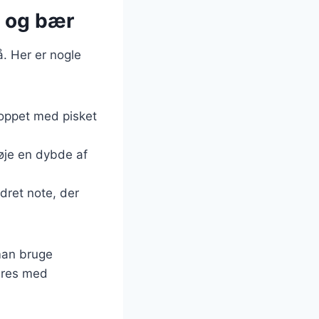
m og bær
. Her er nogle
 toppet med pisket
øje en dybde af
ydret note, der
man bruge
eres med