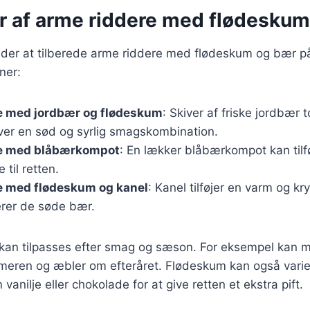
er af arme riddere med flødesku
åder at tilberede arme riddere med flødeskum og bær på
ner:
e med jordbær og flødeskum
: Skiver af friske jordbær
ver en sød og syrlig smagskombination.
e med blåbærkompot
: En lækker blåbærkompot kan tilf
 til retten.
e med flødeskum og kanel
: Kanel tilføjer en varm og kr
rer de søde bær.
r kan tilpasses efter smag og sæson. For eksempel kan 
eren og æbler om efteråret. Flødeskum kan også vari
anilje eller chokolade for at give retten et ekstra pift.