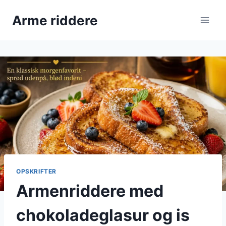
Fortsæt
Arme riddere
til
indhold
OPSKRIFTER
Armenriddere med
chokoladeglasur og is