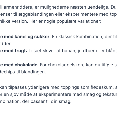
l armenriddere, er mulighederne næsten uendelige. Du k
dienser til æggeblandingen eller eksperimentere med top
ikke version. Her er nogle populære variationer:
e med kanel og sukker
: En klassisk kombination, der til
dderi.
e med frugt
: Tilsæt skiver af banan, jordbær eller blå
e med chokolade
: For chokoladeelskere kan du tilføje
dechips til blandingen.
 kan tilpasses yderligere med toppings som flødeskum, si
r en sjov måde at eksperimentere med smag og tekstur
bination, der passer til din smag.