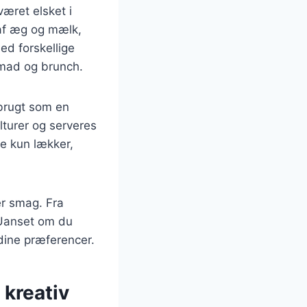
været elsket i
 af æg og mælk,
med forskellige
nmad og brunch.
 brugt som en
turer og serveres
ke kun lækker,
er smag. Fra
. Uanset om du
 dine præferencer.
 kreativ