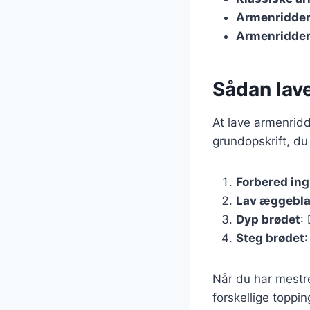
Armenridde
Armenridder
Sådan lav
At lave armenridd
grundopskrift, du
Forbered in
Lav æggebl
Dyp brødet
:
Steg brødet
Når du har mestr
forskellige toppi