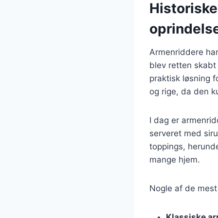
Historisk
oprindels
Armenriddere har e
blev retten skabt
praktisk løsning 
og rige, da den k
I dag er armenrid
serveret med sir
toppings, herunder
mange hjem.
Nogle af de mest 
Klassiske a