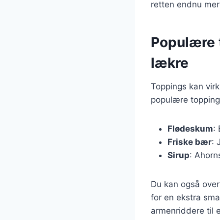
retten endnu mer
Populære 
lækre
Toppings kan virk
populære topping
Flødeskum
:
Friske bær
: 
Sirup
: Ahorns
Du kan også overv
for en ekstra sma
armenriddere til e