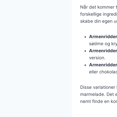
Når det kommer ti
forskellige ingre
skabe din egen un
Armenridder
sødme og kry
Armenridder
version.
Armenridder
eller chokola
Disse variationer
marmelade. Det e
nemt finde en kom