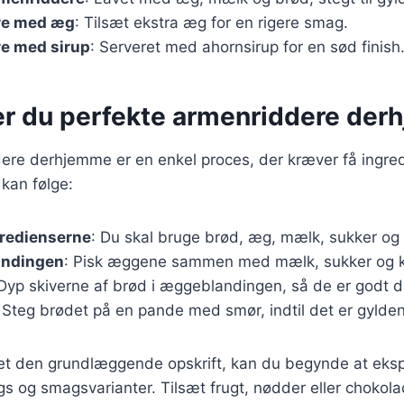
re med æg
: Tilsæt ekstra æg for en rigere smag.
e med sirup
: Serveret med ahornsirup for en sød finish
er du perfekte armenriddere de
ere derhjemme er en enkel proces, der kræver få ingred
 kan følge:
gredienserne
: Du skal bruge brød, æg, mælk, sukker og 
andingen
: Pisk æggene sammen med mælk, sukker og ka
 Dyp skiverne af brød i æggeblandingen, så de er godt 
: Steg brødet på en pande med smør, indtil det er gylden
et den grundlæggende opskrift, kan du begynde at ek
ngs og smagsvarianter. Tilsæt frugt, nødder eller chokola