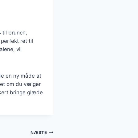
til brunch,
erfekt ret til
lene, vil
nde en ny måde at
set om du vælger
kkert bringe glæde
NÆSTE