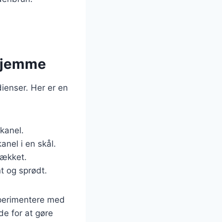
.
rhjemme
ienser. Her er en
kanel.
nel i en skål.
dækket.
t og sprødt.
sperimentere med
de for at gøre