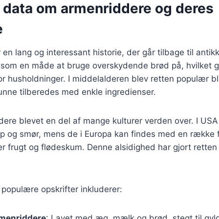
e data om armenriddere og deres
e
n lang og interessant historie, der går tilbage til antik
 som en måde at bruge overskydende brød på, hvilket gj
for husholdninger. I middelalderen blev retten populær b
unne tilberedes med enkle ingredienser.
dere blevet en del af mange kulturer verden over. I USA
up og smør, mens de i Europa kan findes med en række f
 frugt og flødeskum. Denne alsidighed har gjort retten ti
populære opskrifter inkluderer:
rmenriddere
: Lavet med æg, mælk og brød, stegt til gy