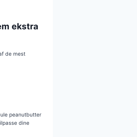
em ekstra
 af de mest
mule peanutbutter
ilpasse dine