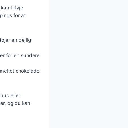
an tilføje
pings for at
føjer en dejlig
bær for en sundere
 smeltet chokolade
rup eller
er, og du kan