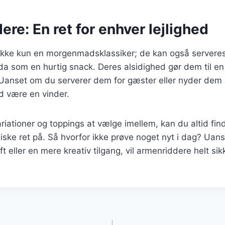
re: En ret for enhver lejlighed
ikke kun en morgenmadsklassiker; de kan også serveres 
da som en hurtig snack. Deres alsidighed gør dem til en p
 Uanset om du serverer dem for gæster eller nyder dem a
d være en vinder.
iationer og toppings at vælge imellem, kan du altid fi
ske ret på. Så hvorfor ikke prøve noget nyt i dag? Uan
ft eller en mere kreativ tilgang, vil armenriddere helt si
gation