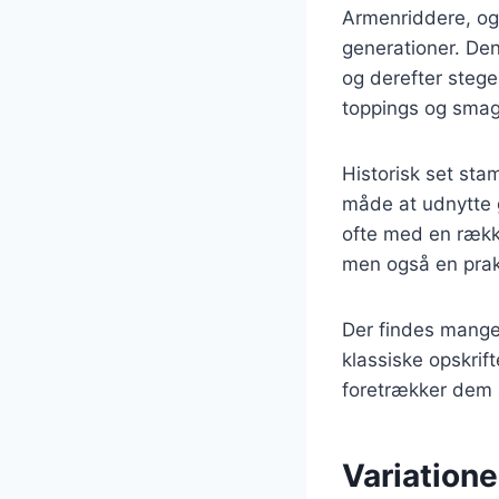
Armenriddere, ogs
generationer. Den
og derefter steges
toppings og smags
Historisk set st
måde at udnytte 
ofte med en række 
men også en prak
Der findes mange 
klassiske opskrif
foretrækker dem s
Variatione