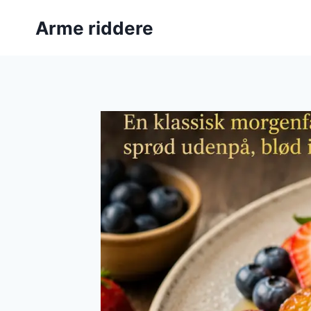
Fortsæt
Arme riddere
til
indhold