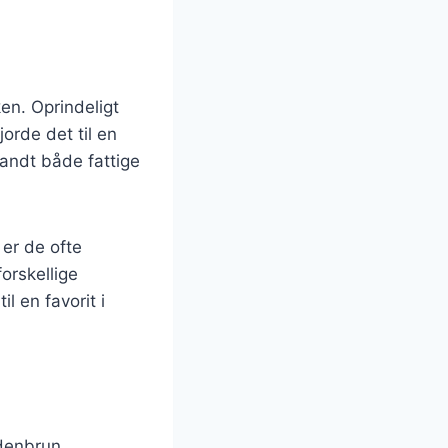
ken. Oprindeligt
orde det til en
landt både fattige
 er de ofte
orskellige
l en favorit i
ldenbrun.