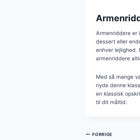
Armenridde
Armenriddere er 
dessert eller end
enhver lejlighed.
armenriddere alti
Med så mange var
nyde denne klassi
en klassisk opskri
til dit måltid.
Indlægsnavi
FORRIGE