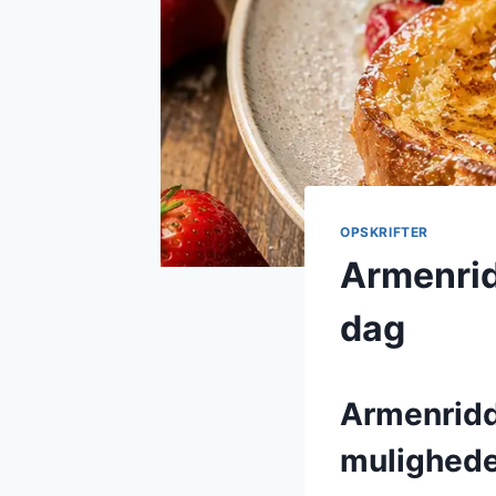
OPSKRIFTER
Armenridd
dag
Armenridd
mulighed