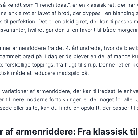
å kendt som “French toast”, er en klassisk ret, der har 
ne enkle ret er lavet af brød, der dyppes i en blanding
 til perfektion. Det er en alsidig ret, der kan tilpasses 
varianter, hvilket gør den til en favorit til både morge
ammer armenriddere fra det 4. århundrede, hvor de blev
gammelt brød på. I dag er de blevet en del af mange kul
forskellige toppings, fra frugt til sirup. Denne ret er ik
tisk måde at reducere madspild på.
variationer af armenriddere, der kan tilfredsstille enhv
ter til mere moderne fortolkninger, er der noget for alle
øde eller salte, kan du finde en opskrift, der passer til
r af armenriddere: Fra klassisk til