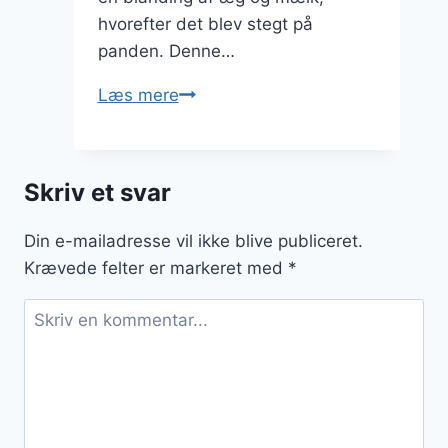
hvorefter det blev stegt på
panden. Denne…
arme
Læs mere
ridders
luksusversion:
tørrede
Skriv et svar
frugter
og
Din e-mailadresse vil ikke blive publiceret.
nødder
Krævede felter er markeret med
*