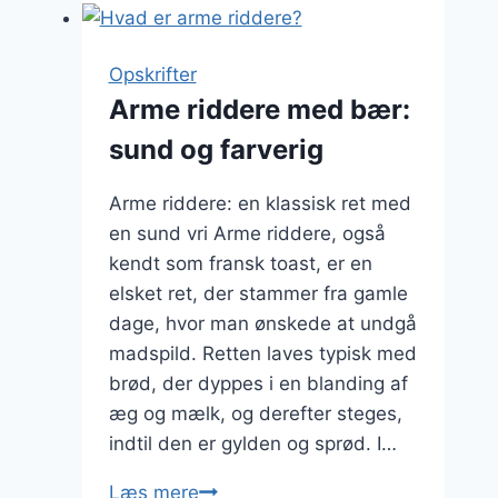
i
dit
køkken
Opskrifter
:
Arme riddere med bær:
Lækre
sund og farverig
opskrifter
at
Arme riddere: en klassisk ret med
prøve
en sund vri Arme riddere, også
kendt som fransk toast, er en
elsket ret, der stammer fra gamle
dage, hvor man ønskede at undgå
madspild. Retten laves typisk med
brød, der dyppes i en blanding af
æg og mælk, og derefter steges,
indtil den er gylden og sprød. I…
Arme
Læs mere