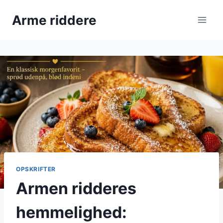
Fortsæt
Arme riddere
til
indhold
OPSKRIFTER
Armen ridderes
hemmelighed: