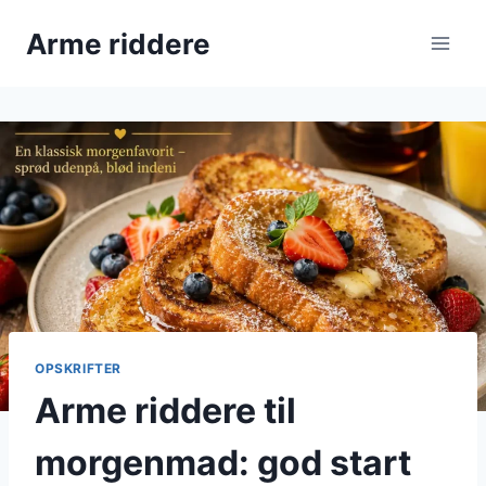
Fortsæt
Arme riddere
til
indhold
OPSKRIFTER
Arme riddere til
morgenmad: god start