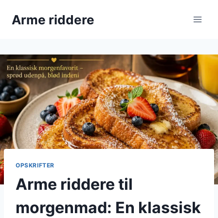
Fortsæt
Arme riddere
til
indhold
OPSKRIFTER
Arme riddere til
morgenmad: En klassisk