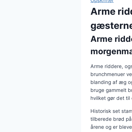
Opskrifter
Arme rid
gæstern
Arme ridde
morgenm
Arme riddere, ogs
brunchmenuer verd
blanding af æg og
bruge gammelt br
hvilket gør det ti
Historisk set sta
tilberede brød p
årene og er bleve