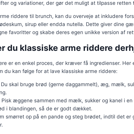
ifter og variationer, der gør det muligt at tilpasse retten
rme riddere til brunch, kan du overveje at inkludere fors
lødeskum, sirup eller endda nutella. Dette giver dine gæ
ne favoritter og skabe deres egen unikke version af ret
er du klassiske arme riddere de
ere er en enkel proces, der kræver få ingredienser. Her 
m du kan følge for at lave klassiske arme riddere:
: Du skal bruge brød (gerne daggammelt), æg, mælk, suk
ng.
: Pisk æggene sammen med mælk, sukker og kanel i en 
ød i blandingen, så de er godt dækket.
rm smørret op på en pande og steg brødet, indtil det er 
r.