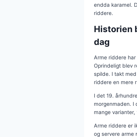
endda karamel. D
riddere.
Historien 
dag
Arme riddere har 
Oprindeligt blev 
spilde. I takt me
riddere en mere ra
I det 19. århundr
morgenmaden. I d
mange varianter, 
Arme riddere er i
og servere arme 