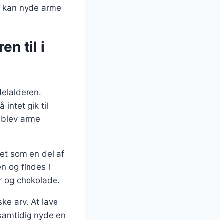
u kan nyde arme
n til i
delalderen.
intet gik til
, blev arme
ret som en del af
n og findes i
er og chokolade.
ke arv. At lave
samtidig nyde en