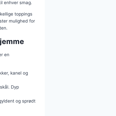
 til enhver smag.
kellige toppings
ster mulighed for
ten.
rhjemme
er en
ker, kanel og
skål. Dyp
gyldent og sprødt