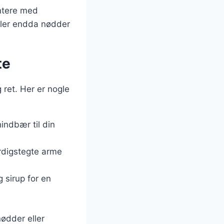
entere med
eller endda nødder
te
 ret. Her er nogle
indbær til din
rdigstegte arme
 sirup for en
ødder eller