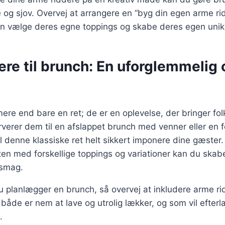
g sjov. Overvej at arrangere en “byg din egen arme rid
n vælge deres egne toppings og skabe deres egen unikk
re til brunch: En uforglemmelig 
ere end bare en ret; de er en oplevelse, der bringer f
erer dem til en afslappet brunch med venner eller en f
 denne klassiske ret helt sikkert imponere dine gæste
etten med forskellige toppings og variationer kan du ska
 smag.
 planlægger en brunch, så overvej at inkludere arme r
r både er nem at lave og utrolig lækker, og som vil efter
.