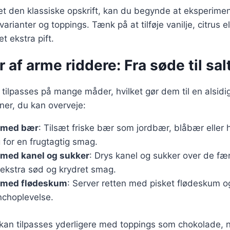
et den klassiske opskrift, kan du begynde at eksperim
varianter og toppings. Tænk på at tilføje vanilje, citrus 
et ekstra pift.
r af arme riddere: Fra søde til sal
tilpasses på mange måder, hvilket gør dem til en alsidig
ner, du kan overveje:
 med bær
: Tilsæt friske bær som jordbær, blåbær eller h
for en frugtagtig smag.
 med kanel og sukker
: Drys kanel og sukker over de fæ
 ekstra sød og krydret smag.
 med flødeskum
: Server retten med pisket flødeskum og
choplevelse.
 kan tilpasses yderligere med toppings som chokolade, n