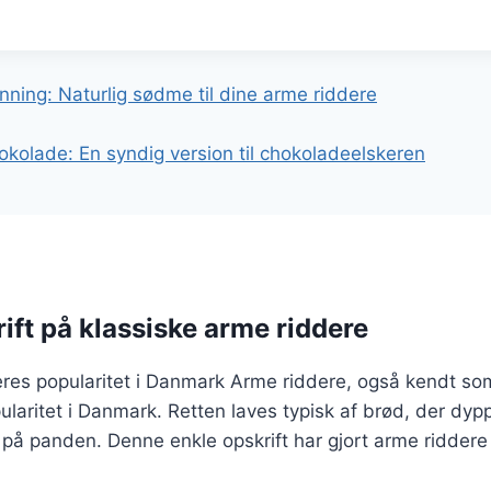
gation
ning: Naturlig sødme til dine arme riddere
kolade: En syndig version til chokoladeelskeren
ift på klassiske arme riddere
res popularitet i Danmark Arme riddere, også kendt som 
pularitet i Danmark. Retten laves typisk af brød, der dy
på panden. Denne enkle opskrift har gjort arme riddere 