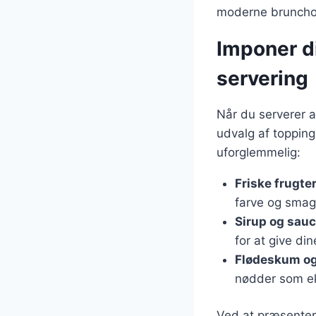
moderne bruncho
Imponer d
servering
Når du serverer a
udvalg af topping
uforglemmelig:
Friske frugte
farve og smag
Sirup og sauc
for at give di
Flødeskum og
nødder som ek
Ved at præsenter