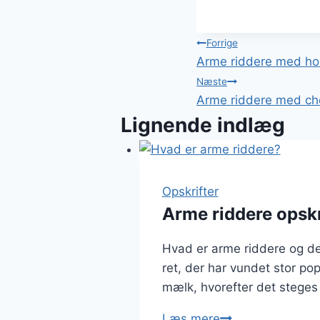
Indlægsnavi
Forrige
Arme riddere med hon
Næste
Arme riddere med cho
Lignende indlæg
Opskrifter
Arme riddere opskr
Hvad er arme riddere og de
ret, der har vundet stor po
mælk, hvorefter det steges 
Arme
Læs mere