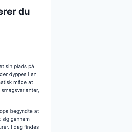
erer du
et sin plads på
der dyppes i en
astisk måde at
g smagsvarianter,
ropa begyndte at
et sig gennem
er. I dag findes