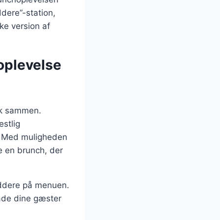
dere”-station,
e version af
oplevelse
olk sammen.
estlig
r. Med muligheden
be en brunch, der
iddere på menuen.
lade dine gæster