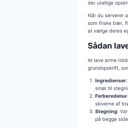
der utallige opskr
Når du serverer a
som friske bær, f
at vælge deres eg
Sådan lav
At lave arme ridd
grundopskrift, so
Ingredienser
smør til stegni
Forberedelse
skiverne af br
Stegning
: Va
på begge side