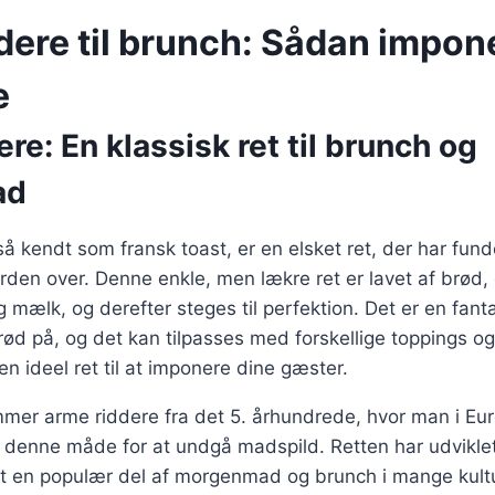
dere til brunch: Sådan impon
e
re: En klassisk ret til brunch og
ad
å kendt som fransk toast, er en elsket ret, der har fund
en over. Denne enkle, men lækre ret er lavet af brød, 
 mælk, og derefter steges til perfektion. Det er en fant
ød på, og det kan tilpasses med forskellige toppings o
l en ideel ret til at imponere dine gæster.
mmer arme riddere fra det 5. århundrede, hvor man i Eu
å denne måde for at undgå madspild. Retten har udvikl
t en populær del af morgenmad og brunch i mange kultur