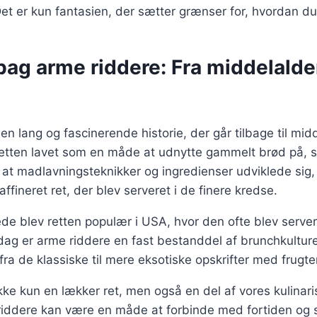
et er kun fantasien, der sætter grænser for, hvordan d
bag arme riddere: Fra middelaldere
en lang og fascinerende historie, der går tilbage til mid
retten lavet som en måde at udnytte gammelt brød på, så 
d at madlavningsteknikker og ingredienser udviklede sig
ffineret ret, der blev serveret i de finere kredse.
ede blev retten populær i USA, hvor den ofte blev serve
ag er arme riddere en fast bestanddel af brunchkulture
fra de klassiske til mere eksotiske opskrifter med frugt
kke kun en lækker ret, men også en del af vores kulinaris
riddere kan være en måde at forbinde med fortiden og 