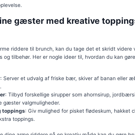
plevelse.
ine gæster med kreative topping
rme riddere til brunch, kan du tage det et skridt videre 
s og tilbehør. Her er nogle ideer til, hvordan du kan gør
r
: Server et udvalg af friske bær, skiver af banan eller æbl
.
er
: Tilbyd forskellige sirupper som ahornsirup, jordbærs
ne gæster valgmuligheder.
 toppings
: Giv mulighed for pisket flødeskum, hakket c
stra toppings.
e dine arme riddere på en kreativ måde kan du gøre br