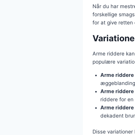
Når du har mestr
forskellige smags
for at give retten 
Variatione
Arme riddere kan 
populære variatio
Arme riddere
æggeblanding 
Arme riddere
riddere for en
Arme riddere
dekadent brun
Disse variationer