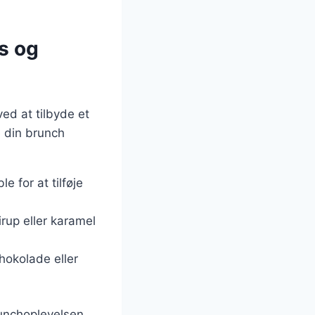
s og
ved at tilbyde et
e din brunch
e for at tilføje
irup eller karamel
hokolade eller
unchoplevelsen