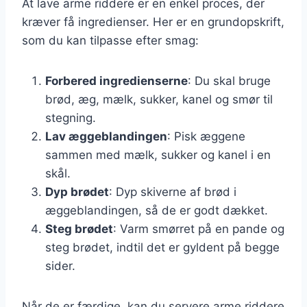
At lave arme riddere er en enkel proces, der
kræver få ingredienser. Her er en grundopskrift,
som du kan tilpasse efter smag:
Forbered ingredienserne
: Du skal bruge
brød, æg, mælk, sukker, kanel og smør til
stegning.
Lav æggeblandingen
: Pisk æggene
sammen med mælk, sukker og kanel i en
skål.
Dyp brødet
: Dyp skiverne af brød i
æggeblandingen, så de er godt dækket.
Steg brødet
: Varm smørret på en pande og
steg brødet, indtil det er gyldent på begge
sider.
Når de er færdige, kan du servere arme riddere