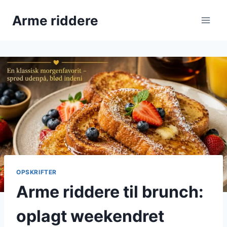
Fortsæt
Arme riddere
til
indhold
OPSKRIFTER
Arme riddere til brunch:
oplagt weekendret