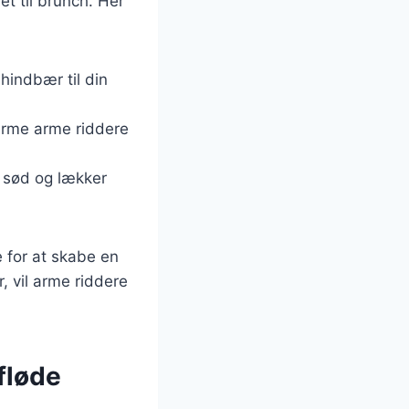
et til brunch. Her
hindbær til din
arme arme riddere
n sød og lækker
 for at skabe en
 vil arme riddere
fløde