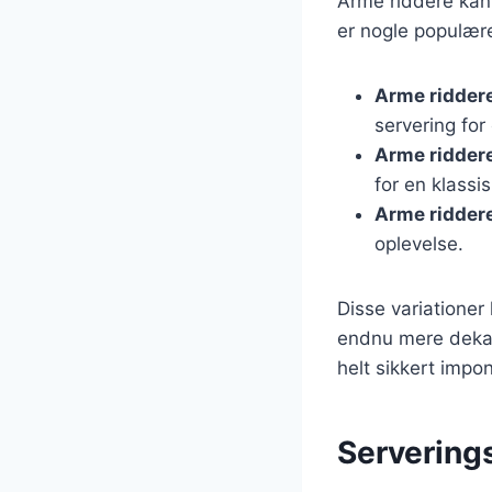
Arme riddere kan 
er nogle populære
Arme ridder
servering for
Arme ridder
for en klassi
Arme ridder
oplevelse.
Disse variatione
endnu mere dekad
helt sikkert impo
Serverings