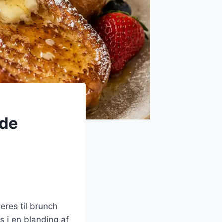
øde
eres til brunch
 i en blanding af