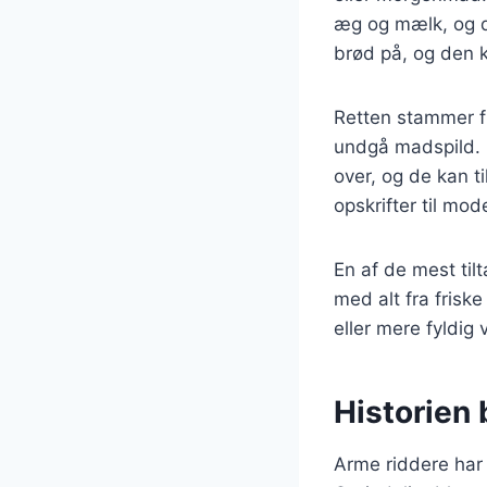
æg og mælk, og d
brød på, og den k
Retten stammer f
undgå madspild. 
over, og de kan t
opskrifter til mo
En af de mest til
med alt fra frisk
eller mere fyldig 
Historien
Arme riddere har e