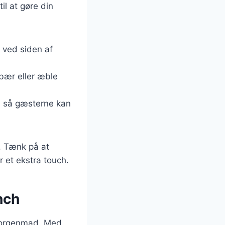
il at gøre din
ål ved siden af
 bær eller æble
e, så gæsterne kan
. Tænk på at
r et ekstra touch.
nch
 morgenmad. Med