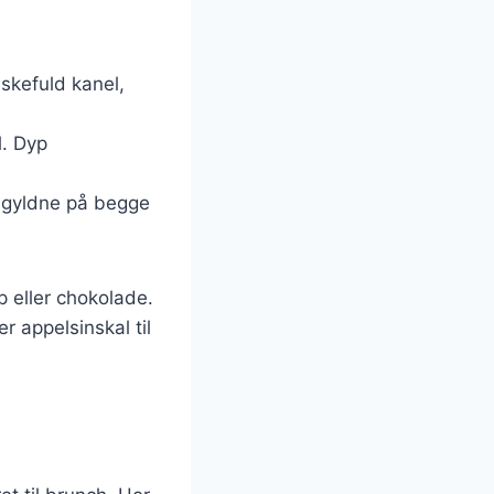
eskefuld kanel,
. Dyp
r gyldne på begge
p eller chokolade.
 appelsinskal til