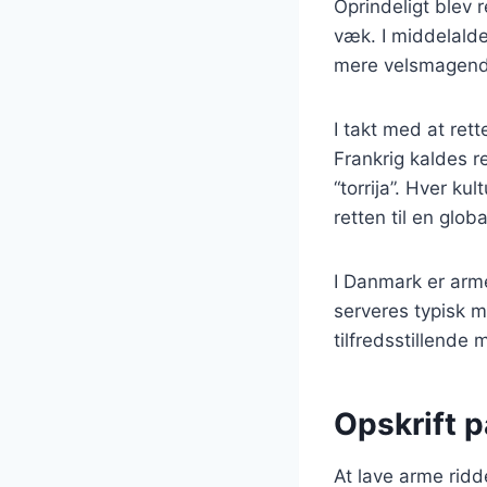
Oprindeligt blev 
væk. I middelalde
mere velsmagend
I takt med at rett
Frankrig kaldes r
“torrija”. Hver ku
retten til en globa
I Danmark er arme
serveres typisk me
tilfredsstillende
Opskrift p
At lave arme ridd