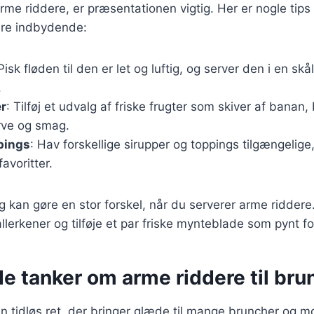
me riddere, er præsentationen vigtig. Her er nogle tips t
re indbydende:
 Pisk fløden til den er let og luftig, og server den i en sk
.
er
: Tilføj et udvalg af friske frugter som skiver af banan,
arve og smag.
pings
: Hav forskellige sirupper og toppings tilgængelig
avoritter.
 kan gøre en stor forskel, når du serverer arme riddere
llerkener og tilføje et par friske mynteblade som pynt fo
e tanker om arme riddere til bru
en tidløs ret, der bringer glæde til mange bruncher og