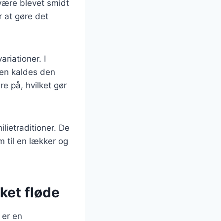
 være blevet smidt
 at gøre det
ariationer. I
nien kaldes den
re på, hvilket gør
lietraditioner. De
m til en lækker og
ket fløde
 er en