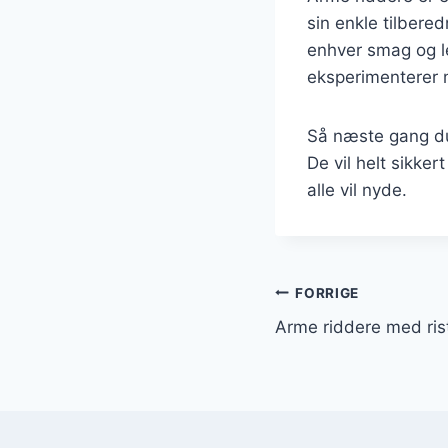
sin enkle tilbere
enhver smag og le
eksperimenterer m
Så næste gang du
De vil helt sikke
alle vil nyde.
Indlægsnavi
FORRIGE
Arme riddere med ris