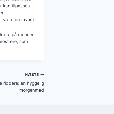
r kan tilpasses
er
d være en favorit.
iddere på menuen.
atmosfære, som
NÆSTE
e riddere: en hyggelig
morgenmad