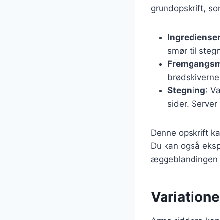
grundopskrift, so
Ingrediense
smør til steg
Fremgangs
brødskiverne
Stegning
: V
sider. Server
Denne opskrift ka
Du kan også ekspe
æggeblandingen f
Variatione