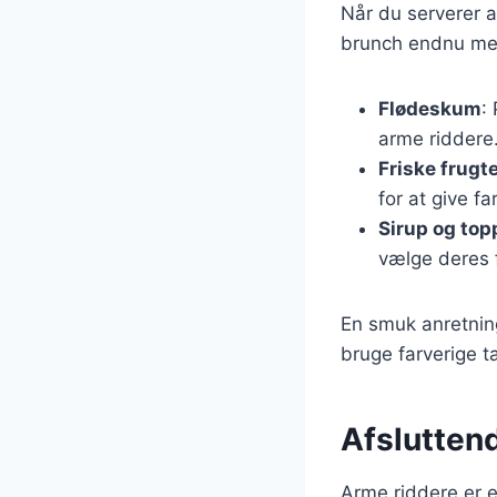
Når du serverer ar
brunch endnu me
Flødeskum
:
arme riddere
Friske frugt
for at give f
Sirup og top
vælge deres f
En smuk anretning
bruge farverige ta
Afsluttend
Arme riddere er 