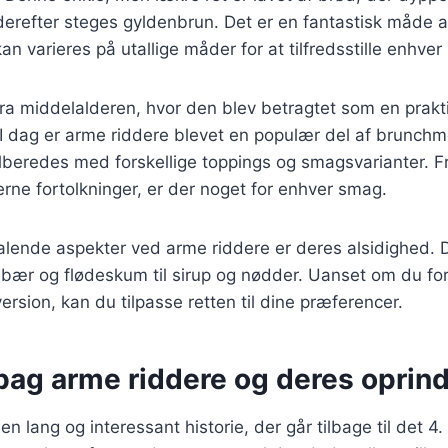
erefter steges gyldenbrun. Det er en fantastisk måde 
an varieres på utallige måder for at tilfredsstille enhve
ra middelalderen, hvor den blev betragtet som en prakt
I dag er arme riddere blevet en populær del af brunch
ilberedes med forskellige toppings og smagsvarianter. F
derne fortolkninger, er der noget for enhver smag.
talende aspekter ved arme riddere er deres alsidighed. 
e bær og flødeskum til sirup og nødder. Uanset om du f
version, kan du tilpasse retten til dine præferencer.
 bag arme riddere og deres oprin
n lang og interessant historie, der går tilbage til det 4