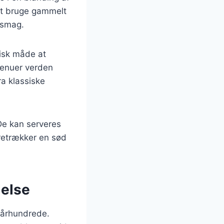
at bruge gammelt
r smag.
isk måde at
menuer verden
ra klassiske
De kan serveres
oretrækker en sød
delse
. århundrede.