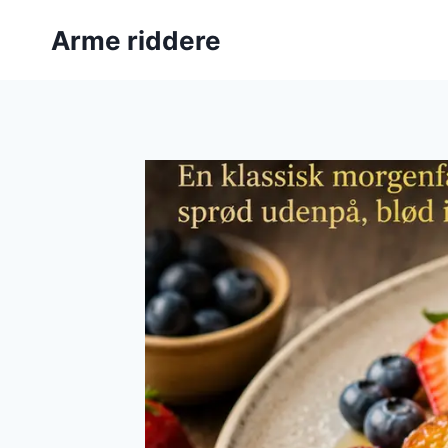
Fortsæt
Arme riddere
til
indhold