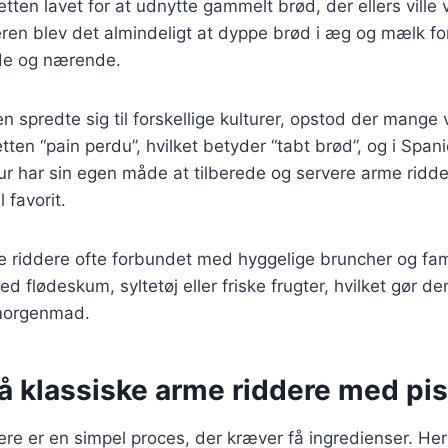
retten lavet for at udnytte gammelt brød, der ellers ville
ren blev det almindeligt at dyppe brød i æg og mælk for
e og nærende.
en spredte sig til forskellige kulturer, opstod der mange v
etten “pain perdu”, hvilket betyder “tabt brød”, og i Spa
ltur har sin egen måde at tilberede og servere arme ridde
l favorit.
 riddere ofte forbundet med hyggelige bruncher og fami
d flødeskum, syltetøj eller friske frugter, hvilket gør de
 morgenmad.
å klassiske arme riddere med pis
ere er en simpel proces, der kræver få ingredienser. Her