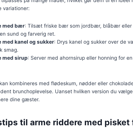
tilpasses på mange måder, hvilket gør dem til en ideel r
 variationer:
e med bær
: Tilsæt friske bær som jordbær, blåbær eller 
 en sund og farverig ret.
e med kanel og sukker
: Drys kanel og sukker over de v
sk smag.
e med sirup
: Server med ahornsirup eller honning for e
r kan kombineres med flødeskum, nødder eller chokolade
ent brunchoplevelse. Uanset hvilken version du vælger,
nere dine gæster.
tips til arme riddere med pisket 