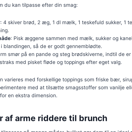
m du kan tilpasse efter din smag:
r
: 4 skiver brød, 2 æg, 1 dl mælk, 1 teskefuld sukker, 1 t
ning.
måde
: Pisk æggene sammen med mælk, sukker og kanel
 i blandingen, så de er godt gennemblødte.
arm smør på en pande og steg brødskiverne, indtil de e
 straks med pisket fløde og toppings efter eget valg.
n varieres med forskellige toppings som friske bær, siru
rimentere med at tilsætte smagsstoffer som vanilje eller
or en ekstra dimension.
r af arme riddere til brunch