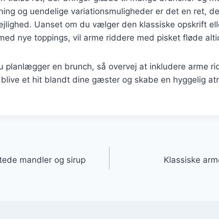
dning og uendelige variationsmuligheder er det en ret, de
jlighed. Uanset om du vælger den klassiske opskrift ell
ed nye toppings, vil arme riddere med pisket fløde alti
 planlægger en brunch, så overvej at inkludere arme r
rt blive et hit blandt dine gæster og skabe en hyggelig 
gation
tede mandler og sirup
Klassiske arm