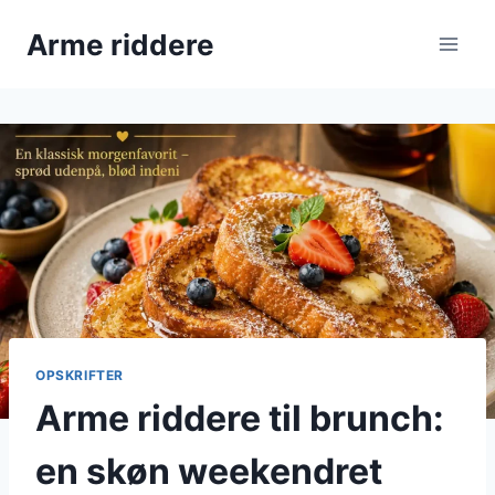
Fortsæt
Arme riddere
til
indhold
OPSKRIFTER
Arme riddere til brunch:
en skøn weekendret