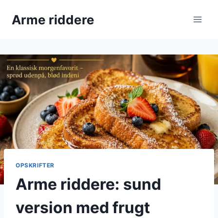
Fortsæt
Arme riddere
til
indhold
OPSKRIFTER
Arme riddere: sund
version med frugt