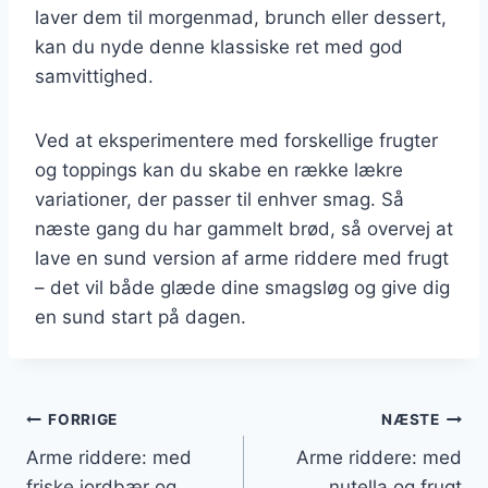
laver dem til morgenmad, brunch eller dessert,
kan du nyde denne klassiske ret med god
samvittighed.
Ved at eksperimentere med forskellige frugter
og toppings kan du skabe en række lækre
variationer, der passer til enhver smag. Så
næste gang du har gammelt brød, så overvej at
lave en sund version af arme riddere med frugt
– det vil både glæde dine smagsløg og give dig
en sund start på dagen.
Indlægsnavigation
FORRIGE
NÆSTE
Arme riddere: med
Arme riddere: med
friske jordbær og
nutella og frugt