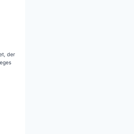
et, der
teges