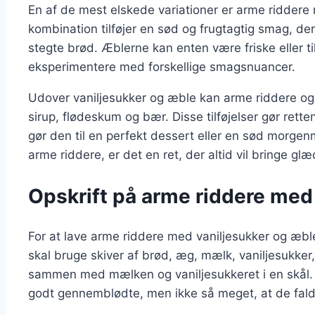
En af de mest elskede variationer er arme ridder
kombination tilføjer en sød og frugtagtig smag, d
stegte brød. Æblerne kan enten være friske eller til
eksperimentere med forskellige smagsnuancer.
Udover vaniljesukker og æble kan arme riddere og
sirup, flødeskum og bær. Disse tilføjelser gør ret
gør den til en perfekt dessert eller en sød morge
arme riddere, er det en ret, der altid vil bringe glæ
Opskrift på arme riddere med
For at lave arme riddere med vaniljesukker og æbl
skal bruge skiver af brød, æg, mælk, vaniljesukke
sammen med mælken og vaniljesukkeret i en skål. 
godt gennemblødte, men ikke så meget, at de fald