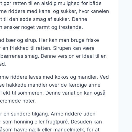
 gør retten til en alsidig mulighed for både
me riddere med kanel og sukker, hvor kanelen
kt til den søde smag af sukker. Denne
n ønsker noget varmt og trøstende.
d bær og sirup. Her kan man bruge friske
 en friskhed til retten. Sirupen kan være
 bærrenes smag. Denne version er ideel til en
ed.
arme riddere laves med kokos og mandler. Ved
ysse hakkede mandler over de færdige arme
rfekt til sommeren. Denne variation kan også
 cremede noter.
r en sundere tilgang. Arme riddere uden
r som honning eller frugtpuré. Desuden kan
såsom havremælk eller mandelmælk, for at