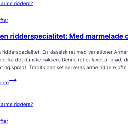
fter
en ridderspecialitet: Med marmelade 
ridderspecialitet: En klassisk ret med variationer Armen
r fra det danske køkken. Denne ret er lavet af brød, d
t og sprødt. Traditionelt set serveres arme riddere ofte
Armen
mere
ridderspecialitet:
Med
marmelade
og
flødeskum
fter