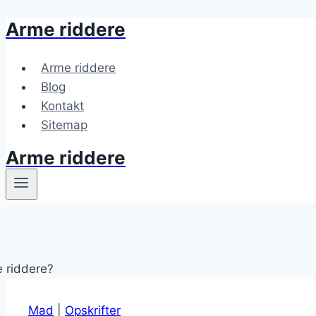
Arme riddere
Fortsæt
til
indhold
Arme riddere
Blog
Kontakt
Sitemap
Arme riddere
Mad
|
Opskrifter