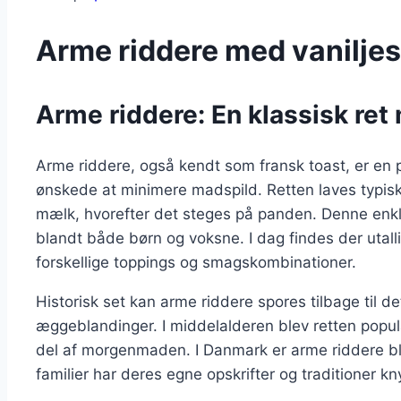
Arme riddere med vanilje
Arme riddere: En klassisk re
Arme riddere, også kendt som fransk toast, er en 
ønskede at minimere madspild. Retten laves typis
mælk, hvorefter det steges på panden. Denne enkle
blandt både børn og voksne. I dag findes der utallig
forskellige toppings og smagskombinationer.
Historisk set kan arme riddere spores tilbage til 
æggeblandinger. I middelalderen blev retten popul
del af morgenmaden. I Danmark er arme riddere bl
familier har deres egne opskrifter og traditioner knyt