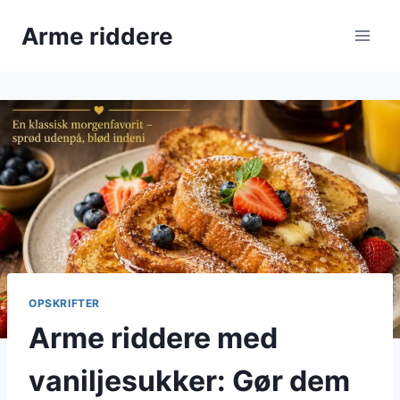
Fortsæt
Arme riddere
til
indhold
OPSKRIFTER
Arme riddere med
vaniljesukker: Gør dem