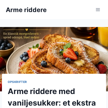
Fortsæt
Arme riddere
til
indhold
OPSKRIFTER
Arme riddere med
vaniljesukker: et ekstra