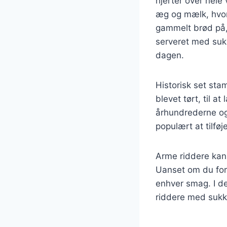
hjerter over hele
æg og mælk, hvor
gammelt brød på, 
serveret med sukke
dagen.
Historisk set sta
blevet tørt, til 
århundrederne og 
populært at tilfø
Arme riddere kan 
Uanset om du fore
enhver smag. I den
riddere med sukk