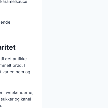
e karamelsauce
ydende
ritet
til det antikke
mmelt brød. I
et var en nem og
ær i weekenderne,
 sukker og kanel
n.