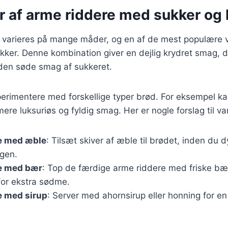
r af arme riddere med sukker og 
 varieres på mange måder, og en af de mest populære va
sukker. Denne kombination giver en dejlig krydret smag, 
en søde smag af sukkeret.
rimentere med forskellige typer brød. For eksempel kan
ere luksuriøs og fyldig smag. Her er nogle forslag til var
e med æble
: Tilsæt skiver af æble til brødet, inden du d
gen.
e med bær
: Top de færdige arme riddere med friske b
for ekstra sødme.
e med sirup
: Server med ahornsirup eller honning for en