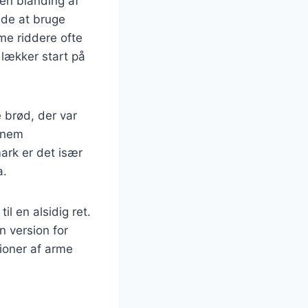
 en blanding af
åde at bruge
me riddere ofte
 lækker start på
 brød, der var
ennem
ark er det især
a.
l en alsidig ret.
n version for
tioner af arme