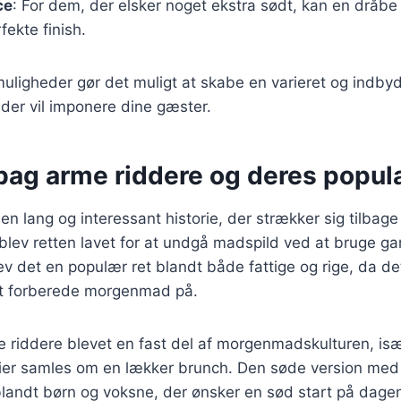
ce
: For dem, der elsker noget ekstra sødt, kan en dråb
ekte finish.
muligheder gør det muligt at skabe en varieret og indb
der vil imponere dine gæster.
bag arme riddere og deres popula
n lang og interessant historie, der strækker sig tilbage 
blev retten lavet for at undgå madspild ved at bruge ga
v det en populær ret blandt både fattige og rige, da d
 forberede morgenmad på.
e riddere blevet en fast del af morgenmadskulturen, is
ier samles om en lækker brunch. Den søde version med
blandt børn og voksne, der ønsker en sød start på dage