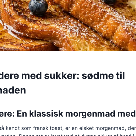
dere med sukker: sødme til
maden
ere: En klassisk morgenmad me
så kendt som fransk toast, er en elsket morgenmad, der