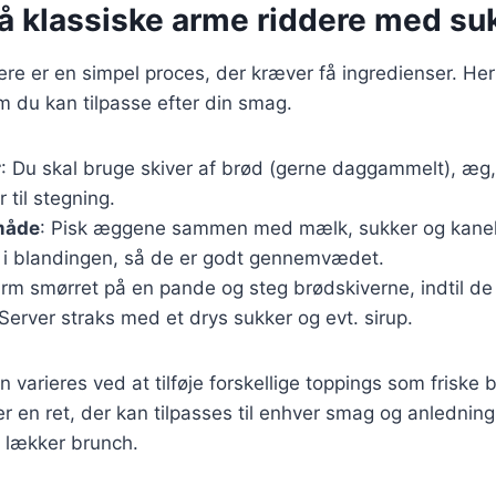
på klassiske arme riddere med su
ere er en simpel proces, der kræver få ingredienser. Her
m du kan tilpasse efter din smag.
r
: Du skal bruge skiver af brød (gerne daggammelt), æg
 til stegning.
måde
: Pisk æggene sammen med mælk, sukker og kanel 
 i blandingen, så de er godt gennemvædet.
arm smørret på en pande og steg brødskiverne, indtil de
Server straks med et drys sukker og evt. sirup.
n varieres ved at tilføje forskellige toppings som friske
 er en ret, der kan tilpasses til enhver smag og anledning
 lækker brunch.