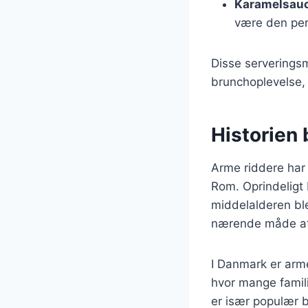
Karamelsau
være den perf
Disse serverings
brunchoplevelse, 
Historien 
Arme riddere har e
Rom. Oprindeligt 
middelalderen ble
nærende måde at
I Danmark er arm
hvor mange famil
er især populær 