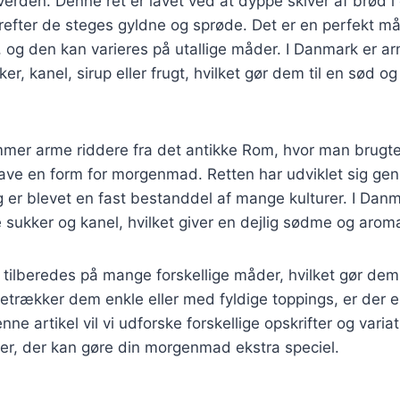
 verden. Denne ret er lavet ved at dyppe skiver af brød i
efter de steges gyldne og sprøde. Det er en perfekt m
og den kan varieres på utallige måder. I Danmark er ar
r, kanel, sirup eller frugt, hvilket gør dem til en sød og
mmer arme riddere fra det antikke Rom, hvor man brugte
at lave en form for morgenmad. Retten har udviklet sig g
er blevet en fast bestanddel af mange kulturer. I Danm
je sukker og kanel, hvilket giver en dejlig sødme og arom
tilberedes på mange forskellige måder, hvilket gør dem ti
trækker dem enkle eller med fyldige toppings, er der e
ne artikel vil vi udforske forskellige opskrifter og varia
er, der kan gøre din morgenmad ekstra speciel.