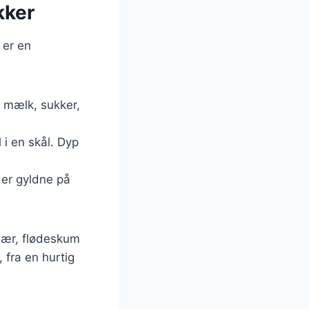
kker
 er en
, mælk, sukker,
i en skål. Dyp
 er gyldne på
 bær, flødeskum
, fra en hurtig