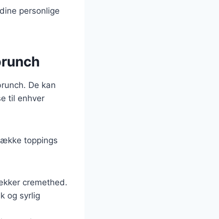
 dine personlige
brunch
brunch. De kan
e til enhver
 række toppings
 lækker cremethed.
k og syrlig