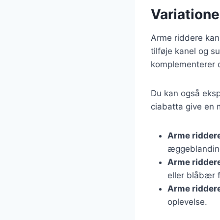
Variatione
Arme riddere kan
tilføje kanel og 
komplementerer d
Du kan også ekspe
ciabatta give en m
Arme ridder
æggeblandin
Arme ridder
eller blåbær 
Arme ridder
oplevelse.