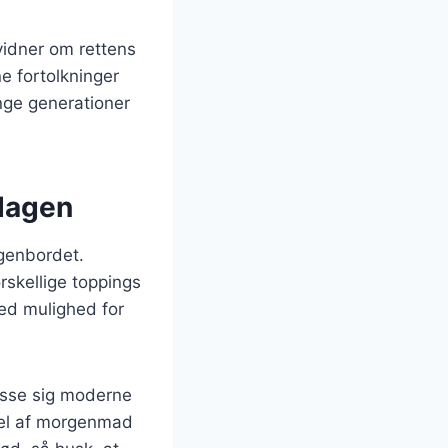
 vidner om rettens
e fortolkninger
nge generationer
 dagen
rgenbordet.
rskellige toppings
med mulighed for
passe sig moderne
del af morgenmad