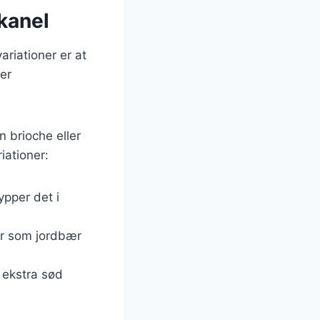
kanel
riationer er at
der
 brioche eller
iationer:
ypper det i
ær som jordbær
 ekstra sød