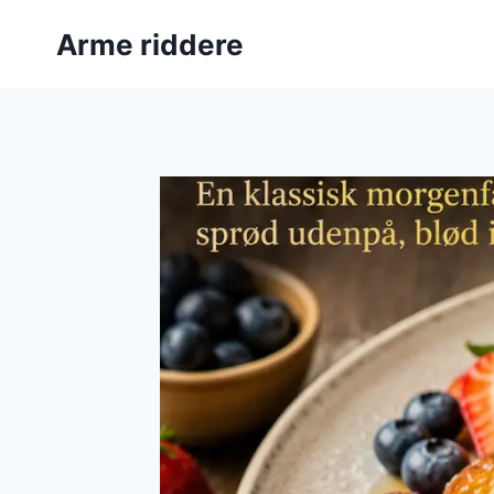
Fortsæt
Arme riddere
til
indhold