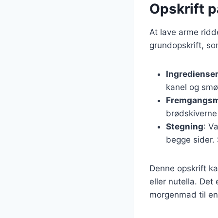
Opskrift 
At lave arme ridd
grundopskrift, so
Ingrediense
kanel og smør
Fremgangs
brødskiverne
Stegning
: V
begge sider. 
Denne opskrift ka
eller nutella. Det
morgenmad til en