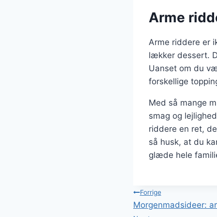
Arme ridde
Arme riddere er 
lækker dessert. D
Uanset om du væl
forskellige toppi
Med så mange muli
smag og lejlighed
riddere en ret, d
så husk, at du ka
glæde hele famili
Indlægsnavi
Forrige
Morgenmadsideer: ar