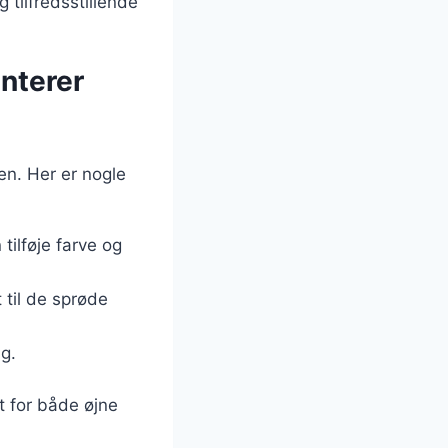
 tilfredsstillende
nterer
en. Her er nogle
tilføje farve og
 til de sprøde
g.
t for både øjne