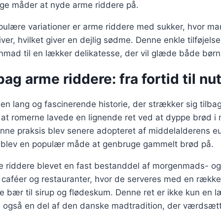
llige måder at nyde arme riddere på.
pulære variationer er arme riddere med sukker, hvor ma
ver, hvilket giver en dejlig sødme. Denne enkle tilføjels
mad til en lækker delikatesse, der vil glæde både børn
bag arme riddere: fra fortid til nu
en lang og fascinerende historie, der strækker sig tilbag
at romerne lavede en lignende ret ved at dyppe brød i
enne praksis blev senere adopteret af middelalderens 
et blev en populær måde at genbruge gammelt brød på.
e riddere blevet en fast bestanddel af morgenmads- og
 caféer og restauranter, hvor de serveres med en række 
ske bær til sirup og flødeskum. Denne ret er ikke kun en 
gså en del af den danske madtradition, der værdsætt