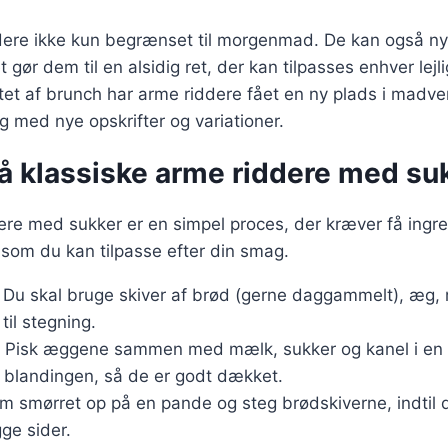
ddere ikke kun begrænset til morgenmad. De kan også n
et gør dem til en alsidig ret, der kan tilpasses enhver le
tet af brunch har arme riddere fået en ny plads i madv
ig med nye opskrifter og variationer.
på klassiske arme riddere med su
ere med sukker er en simpel proces, der kræver få ingre
 som du kan tilpasse efter din smag.
: Du skal bruge skiver af brød (gerne daggammelt), æg, 
til stegning.
: Pisk æggene sammen med mælk, sukker og kanel i en 
i blandingen, så de er godt dækket.
rm smørret op på en pande og steg brødskiverne, indtil 
ge sider.