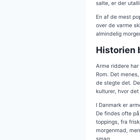
salte, er der uta
En af de mest po
over de varme ski
almindelig morgen
Historien 
Arme riddere har 
Rom. Det menes, 
de stegte det. D
kulturer, hvor d
I Danmark er arm
De findes ofte på
toppings, fra fri
morgenmad, men o
smag.