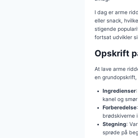
I dag er arme ri
eller snack, hvilk
stigende populari
fortsat udvikler s
Opskrift 
At lave arme ridd
en grundopskrift,
Ingredienser
kanel og smør 
Forberedelse
brødskiverne 
Stegning
: Va
sprøde på beg