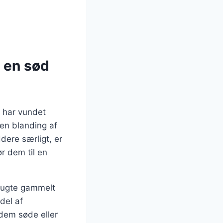
 en sød
 har vundet
 en blanding af
dere særligt, er
ør dem til en
brugte gammelt
del af
em søde eller