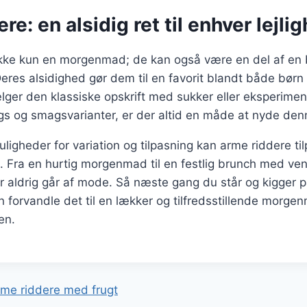
re: en alsidig ret til enhver lejli
ikke kun en morgenmad; de kan også være en del af en b
eres alsidighed gør dem til en favorit blandt både børn
ger den klassiske opskrift med sukker eller eksperime
ngs og smagsvarianter, er der altid en måde at nyde denn
gheder for variation og tilpasning kan arme riddere ti
. Fra en hurtig morgenmad til en festlig brunch med ven
er aldrig går af mode. Så næste gang du står og kigger
n forvandle det til en lækker og tilfredsstillende morgen
en.
gation
me riddere med frugt