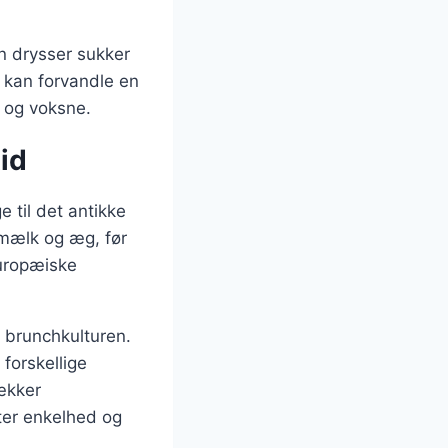
n drysser sukker
e kan forvandle en
 og voksne.
tid
e til det antikke
 mælk og æg, før
europæiske
 brunchkulturen.
forskellige
lækker
er enkelhed og