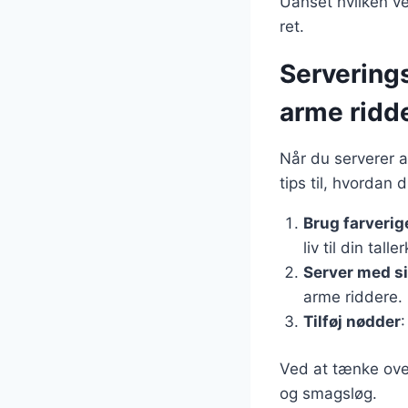
Uanset hvilken ve
ret.
Servering
arme ridd
Når du serverer a
tips til, hvordan
Brug farverig
liv til din talle
Server med s
arme riddere.
Tilføj nødder
:
Ved at tænke ove
og smagsløg.