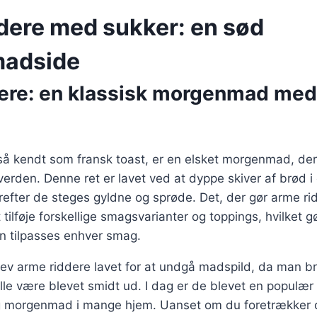
dere med sukker: en sød
adside
ere: en klassisk morgenmad med
så kendt som fransk toast, er en elsket morgenmad, der
 verden. Denne ret er lavet ved at dyppe skiver af brød i
fter de steges gyldne og sprøde. Det, der gør arme rid
tilføje forskellige smagsvarianter og toppings, hvilket g
kan tilpasses enhver smag.
blev arme riddere lavet for at undgå madspild, da man 
ville være blevet smidt ud. I dag er de blevet en populær 
 morgenmad i mange hjem. Uanset om du foretrækker d