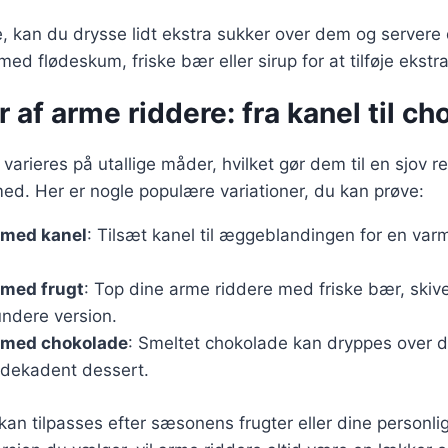
e, kan du drysse lidt ekstra sukker over dem og server
ed flødeskum, friske bær eller sirup for at tilføje ekstr
r af arme riddere: fra kanel til c
arieres på utallige måder, hvilket gør dem til en sjov re
ed. Her er nogle populære variationer, du kan prøve:
 med kanel
: Tilsæt kanel til æggeblandingen for en var
 med frugt
: Top dine arme riddere med friske bær, skive
undere version.
 med chokolade
: Smeltet chokolade kan dryppes over 
 dekadent dessert.
 kan tilpasses efter sæsonens frugter eller dine personl