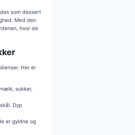
ydes som dessert
jlighed. Med den
erdenen, hvor de
kker
dienser. Her er
mælk, sukker,
skål. Dyp
de er gyldne og