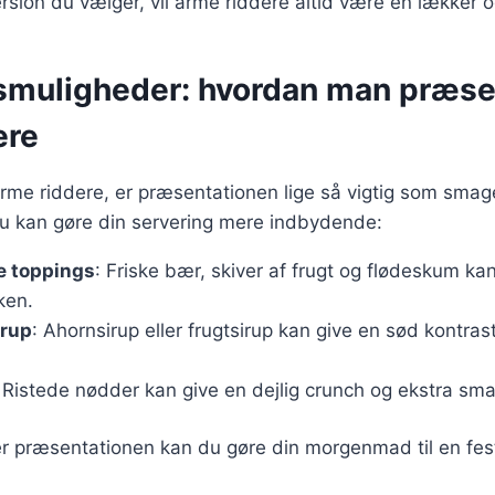
rsion du vælger, vil arme riddere altid være en lækker og
smuligheder: hvordan man præse
ere
rme riddere, er præsentationen lige så vigtig som smag
 du kan gøre din servering mere indbydende:
e toppings
: Friske bær, skiver af frugt og flødeskum kan 
rken.
irup
: Ahornsirup eller frugtsirup kan give en sød kontrast
 Ristede nødder kan give en dejlig crunch og ekstra sma
r præsentationen kan du gøre din morgenmad til en fes