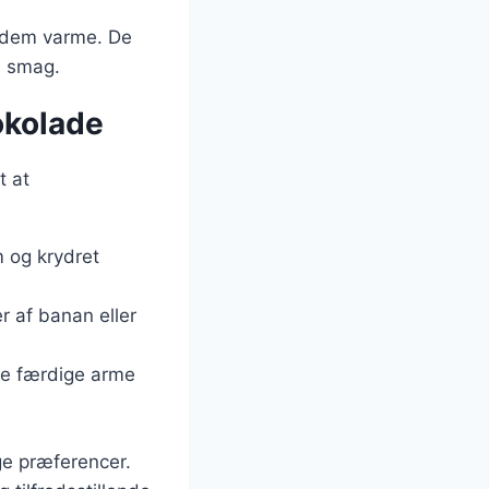
e dem varme. De
a smag.
hokolade
t at
m og krydret
r af banan eller
de færdige arme
ige præferencer.