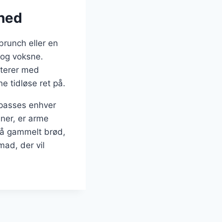
ghed
runch eller en
 og voksne.
nterer med
e tidløse ret på.
lpasses enhver
ner, er arme
 på gammelt brød,
mad, der vil