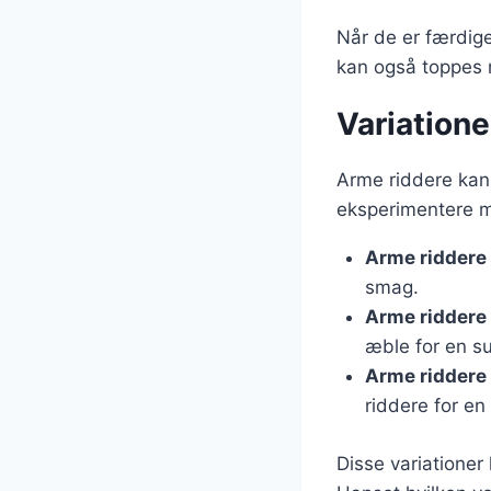
Når de er færdig
kan også toppes m
Variatione
Arme riddere kan v
eksperimentere m
Arme riddere
smag.
Arme riddere
æble for en s
Arme riddere
riddere for en
Disse variationer