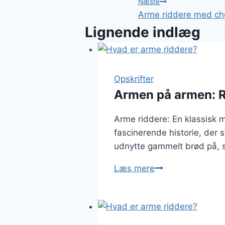
Næste
Arme riddere med ch
Lignende indlæg
Opskrifter
Armen på armen: 
Arme riddere: En klassisk 
fascinerende historie, der 
udnytte gammelt brød på, så
Armen
Læs mere
på
armen:
Rester
fra