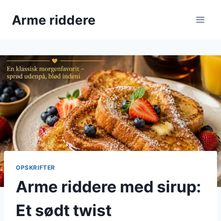
Fortsæt
Arme riddere
til
indhold
OPSKRIFTER
Arme riddere med sirup:
Et sødt twist