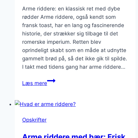
Arme riddere: en klassisk ret med dybe
rødder Arme riddere, også kendt som
fransk toast, har en lang og fascinerende
historie, der strækker sig tilbage til det
romerske imperium. Retten blev
oprindeligt skabt som en måde at udnytte
gammelt brød på, så det ikke gik til spilde.
I takt med tidens gang har arme riddere…
Arme
Læs mere
riddere
med
vaniljesukker:
en
Opskrifter
klassisk
smagskombination
Arme riddere med bær: Frisk