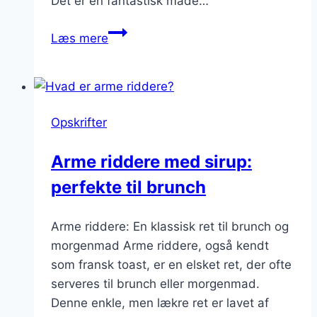
Det er en fantastisk måde…
Arme
Læs mere
riddere
til
brunch:
Perfekt
Opskrifter
weekendret
Arme riddere med sirup:
perfekte til brunch
Arme riddere: En klassisk ret til brunch og
morgenmad Arme riddere, også kendt
som fransk toast, er en elsket ret, der ofte
serveres til brunch eller morgenmad.
Denne enkle, men lækre ret er lavet af