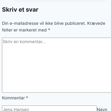
nutella
Skriv et svar
til
brunch
Din e-mailadresse vil ikke blive publiceret.
Krævede
felter er markeret med
*
Kommentar
*
Navn