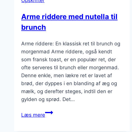
Opskrifter
og
lækker
Arme riddere med nutella til
brunch
Arme riddere: En klassisk ret til brunch og
morgenmad Arme riddere, også kendt
som fransk toast, er en populær ret, der
ofte serveres til brunch eller morgenmad.
Denne enkle, men lækre ret er lavet af
brød, der dyppes i en blanding af æg og
mælk, og derefter steges, indtil den er
gylden og sprød. Det…
Arme
Læs mere
riddere
med