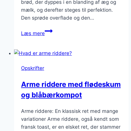
brød, der dyppes i en blanding af æg og
mælk, og derefter steges til perfektion.
Den sprøde overflade og den…
Arme
Læs mere
riddere
med
sirup:
perfekte
Opskrifter
til
brunch
Arme riddere med flødeskum
og blåbærkompot
Arme riddere: En klassisk ret med mange
variationer Arme riddere, også kendt som
fransk toast, er en elsket ret, der stammer