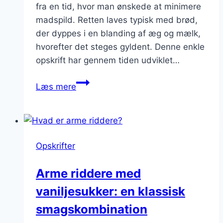
fra en tid, hvor man ønskede at minimere
madspild. Retten laves typisk med brød,
der dyppes i en blanding af æg og mælk,
hvorefter det steges gyldent. Denne enkle
opskrift har gennem tiden udviklet…
Arme
Læs mere
riddere
med
flødeskum
og
Opskrifter
blåbærkompot
Arme riddere med
vaniljesukker: en klassisk
smagskombination