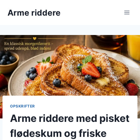
Fortsæt
Arme riddere
til
indhold
OPSKRIFTER
Arme riddere med pisket
flødeskum og friske