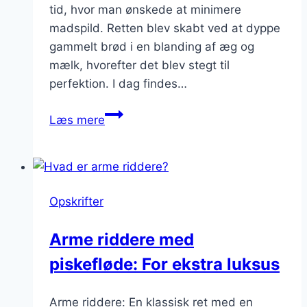
tid, hvor man ønskede at minimere
madspild. Retten blev skabt ved at dyppe
gammelt brød i en blanding af æg og
mælk, hvorefter det blev stegt til
perfektion. I dag findes…
Arme
Læs mere
riddere
med
honning:
Søde
Opskrifter
sager
til
Arme riddere med
brunch
piskefløde: For ekstra luksus
Arme riddere: En klassisk ret med en