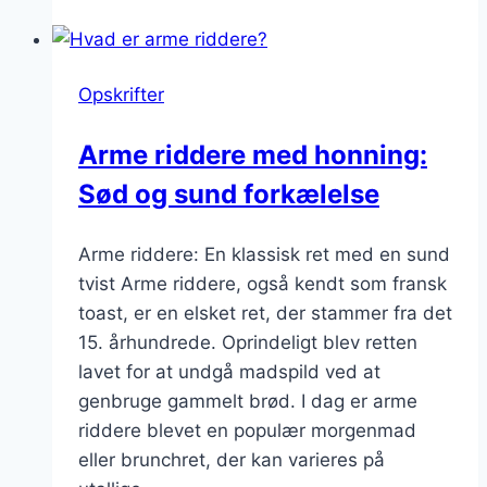
til
morgenmad
med
Opskrifter
havremælk
Arme riddere med honning:
Sød og sund forkælelse
Arme riddere: En klassisk ret med en sund
tvist Arme riddere, også kendt som fransk
toast, er en elsket ret, der stammer fra det
15. århundrede. Oprindeligt blev retten
lavet for at undgå madspild ved at
genbruge gammelt brød. I dag er arme
riddere blevet en populær morgenmad
eller brunchret, der kan varieres på