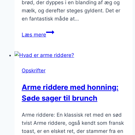
brød, der dyppes i en blanding af æg og
mælk, og derefter steges gyldent. Det er
en fantastisk måde at…
Arme
Læs mere
riddere
til
brunch:
perfekt
Opskrifter
til
samvær
Arme riddere med honning:
Søde sager til brunch
Arme riddere: En klassisk ret med en sød
tvist Arme riddere, også kendt som fransk
toast, er en elsket ret, der stammer fra en