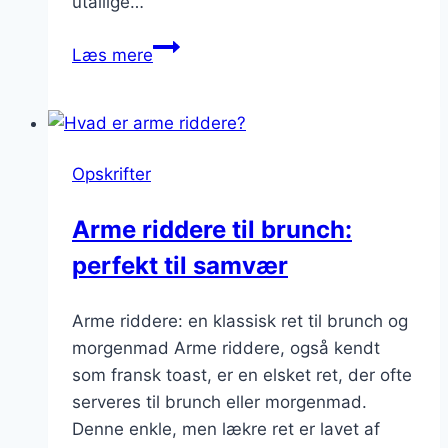
utallige…
Arme
Læs mere
riddere
med
honning:
Sød
Opskrifter
og
sund
Arme riddere til brunch:
forkælelse
perfekt til samvær
Arme riddere: en klassisk ret til brunch og
morgenmad Arme riddere, også kendt
som fransk toast, er en elsket ret, der ofte
serveres til brunch eller morgenmad.
Denne enkle, men lækre ret er lavet af