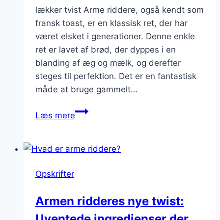
lækker tvist Arme riddere, også kendt som
fransk toast, er en klassisk ret, der har
været elsket i generationer. Denne enkle
ret er lavet af brød, der dyppes i en
blanding af æg og mælk, og derefter
steges til perfektion. Det er en fantastisk
måde at bruge gammelt…
Arme
Læs mere
riddere
med
piskefløde:
For
Opskrifter
ekstra
luksus
Armen ridderes nye twist:
Uventede ingredienser der