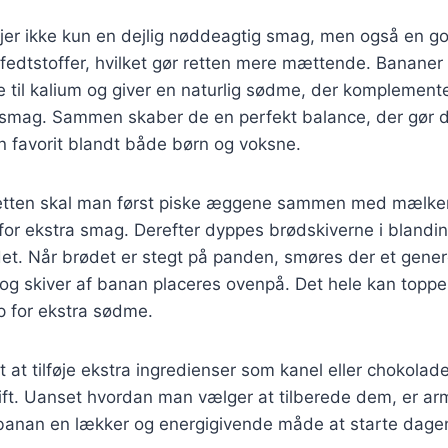
føjer ikke kun en dejlig nøddeagtig smag, men også en
fedtstoffer, hvilket gør retten mere mættende. Bananer
 til kalium og giver en naturlig sødme, der komplement
smag. Sammen skaber de en perfekt balance, der gør d
en favorit blandt både børn og voksne.
 retten skal man først piske æggene sammen med mælke
r for ekstra smag. Derefter dyppes brødskiverne i blandi
. Når brødet er stegt på panden, smøres der et gener
og skiver af banan placeres ovenpå. Det hele kan toppe
up for ekstra sødme.
 at tilføje ekstra ingredienser som kanel eller chokolade
pift. Uanset hvordan man vælger at tilberede dem, er a
banan en lækker og energigivende måde at starte dage