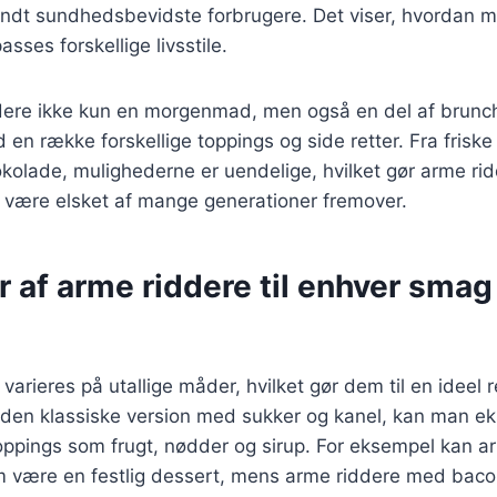
andt sundhedsbevidste forbrugere. Det viser, hvordan m
passes forskellige livsstile.
ddere ikke kun en morgenmad, men også en del af brunch
en række forskellige toppings og side retter. Fra friske 
olade, mulighederne er uendelige, hvilket gør arme ridde
vil være elsket af mange generationer fremover.
r af arme riddere til enhver smag
arieres på utallige måder, hvilket gør dem til en ideel re
r den klassiske version med sukker og kanel, kan man e
toppings som frugt, nødder og sirup. For eksempel kan 
 være en festlig dessert, mens arme riddere med bac