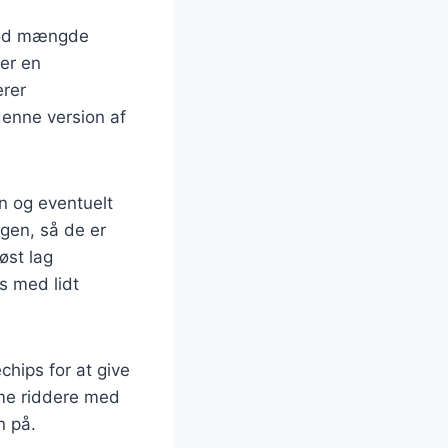
 god mængde
 er en
erer
enne version af
n og eventuelt
ngen, så de er
øst lag
s med lidt
chips for at give
rme riddere med
n på.