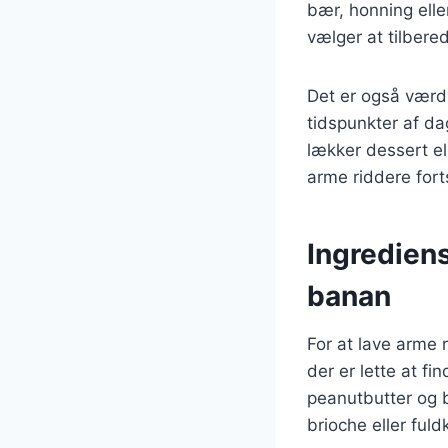
bær, honning ell
vælger at tilber
Det er også værd
tidspunkter af d
lækker dessert el
arme riddere fort
Ingredien
banan
For at lave arme
der er lette at f
peanutbutter og 
brioche eller ful