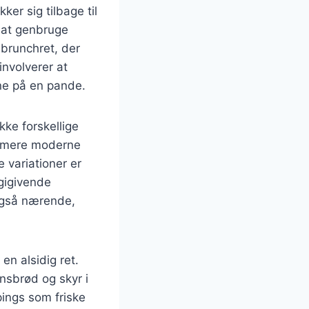
er sig tilbage til
d at genbruge
brunchret, der
nvolverer at
ne på en pande.
kke forskellige
il mere moderne
 variationer er
gigivende
også nærende,
en alsidig ret.
nsbrød og skyr i
ings som friske