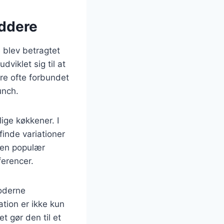
iddere
e blev betragtet
viklet sig til at
re ofte forbundet
unch.
ige køkkener. I
inde variationer
ten populær
ferencer.
oderne
ation er ikke kun
 gør den til et