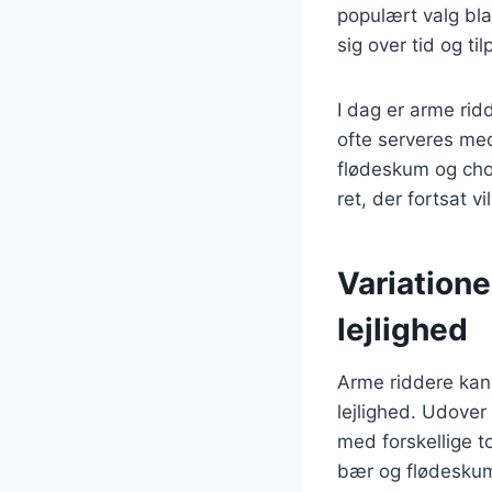
populært valg bl
sig over tid og til
I dag er arme ri
ofte serveres med 
flødeskum og chok
ret, der fortsat 
Variatione
lejlighed
Arme riddere kan v
lejlighed. Udove
med forskellige 
bær og flødeskum