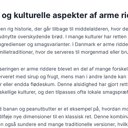
 og kulturelle aspekter af arme r
n rig historie, der går tilbage til middelalderen, hvor d
nytte overskydende brød. I mange kulturer har retten ud
ingredienser og smagsvarianter. I Danmark er arme ridde
lietraditioner, hvor de serveres til morgenmad eller br
iseringen er arme riddere blevet en del af mange forskell
rveret med sirup og frugt, mens man i andre lande kan f
 eller endda flødeskum. Denne alsidighed har gjort ret
kellige kulturer, og den tilpasses ofte lokale smagspræ
 banan og peanutbutter er et eksempel på, hvordan m
tilføje nye dimensioner til en klassisk ret. Denne kombin
også sundere end mange traditionelle versioner, hvilket