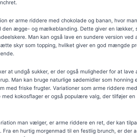
nchret.
ion er arme riddere med chokolade og banan, hvor man t
il den ægge- og mælkeblanding. Dette giver en lækker, 
ladeelskere. Man kan også lave en sundere version ved 
sætte skyr som topping, hvilket giver en god mængde pr
tende.
er at undgå sukker, er der også muligheder for at lave
irup. Man kan bruge naturlige sødemidler som honning e
em med friske frugter. Variationer som arme riddere me
e med kokosflager er også populære valg, der tilføjer en
riation man vælger, er arme riddere en ret, der kan til
. Fra en hurtig morgenmad til en festlig brunch, er der 