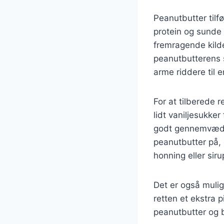
Peanutbutter til
protein og sunde 
fremragende kilde
peanutbutterens 
arme riddere til 
For at tilberede
lidt vaniljesukke
godt gennemvædet
peanutbutter på, 
honning eller sir
Det er også muligt
retten et ekstra 
peanutbutter og 