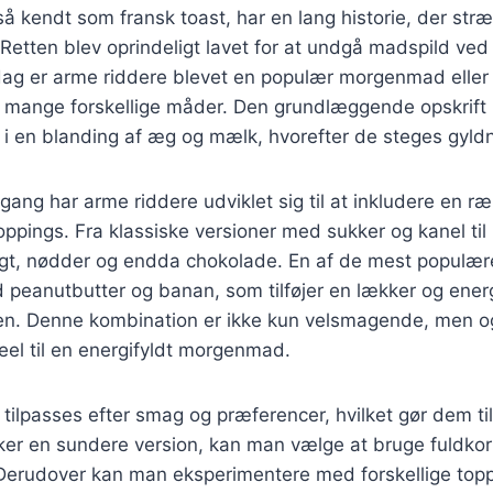
å kendt som fransk toast, har en lang historie, der strækk
Retten blev oprindeligt lavet for at undgå madspild ve
dag er arme riddere blevet en populær morgenmad eller 
 mange forskellige måder. Den grundlæggende opskrift i
 i en blanding af æg og mælk, hvorefter de steges gyld
gang har arme riddere udviklet sig til at inkludere en ræ
oppings. Fra klassiske versioner med sukker og kanel t
ugt, nødder og endda chokolade. En af de mest populære
 peanutbutter og banan, som tilføjer en lækker og ener
tten. Denne kombination er ikke kun velsmagende, men 
deel til en energifyldt morgenmad.
tilpasses efter smag og præferencer, hvilket gør dem til 
ker en sundere version, kan man vælge at bruge fuldkor
 Derudover kan man eksperimentere med forskellige topp