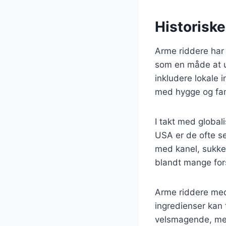
Historiske
Arme riddere har e
som en måde at ud
inkludere lokale 
med hygge og fami
I takt med global
USA er de ofte se
med kanel, sukker
blandt mange fors
Arme riddere med
ingredienser kan 
velsmagende, men 