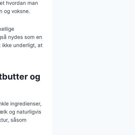
set hvordan man
rn og voksne.
ellige
gså nydes som en
ikke underligt, at
tbutter og
kle ingredienser,
lk og naturligvis
ktur, såsom