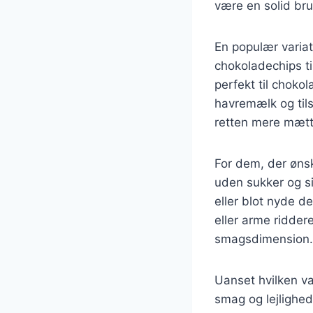
være en solid bru
En populær variat
chokoladechips t
perfekt til choko
havremælk og til
retten mere mæt
For dem, der ønsk
uden sukker og s
eller blot nyde d
eller arme ridder
smagsdimension.
Uanset hvilken va
smag og lejlighed