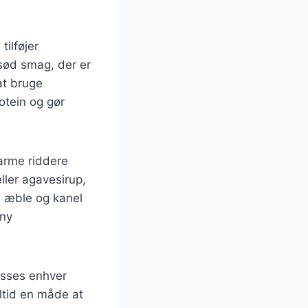
ilføjer
sød smag, der er
at bruge
otein og gør
 arme riddere
ller agavesirup,
d æble og kanel
 ny
passes enhver
altid en måde at