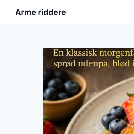
Fortsæt
Arme riddere
til
indhold