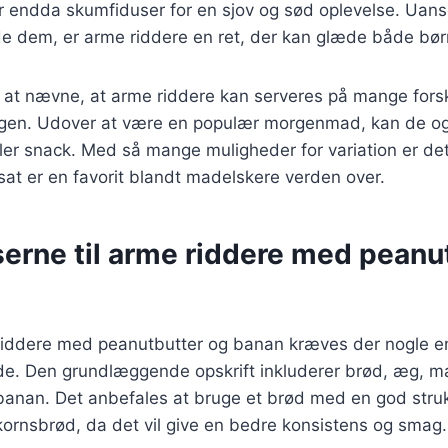
er endda skumfiduser for en sjov og sød oplevelse. Uan
ede dem, er arme riddere en ret, der kan glæde både bø
 at nævne, at arme riddere kan serveres på mange forsk
agen. Udover at være en populær morgenmad, kan de o
ler snack. Med så mange muligheder for variation er det 
sat er en favorit blandt madelskere verden over.
serne til arme riddere med peanu
 riddere med peanutbutter og banan kræves der nogle en
inde. Den grundlæggende opskrift inkluderer brød, æg, mæ
banan. Det anbefales at bruge et brød med en god stru
dkornsbrød, da det vil give en bedre konsistens og smag.