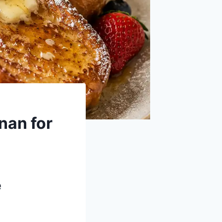
nan for
e