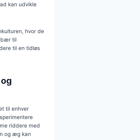
ad kan udvikle
kulturen, hvor de
bær til
re til en tidløs
 og
t til enhver
ksperimentere
arme riddere med
on og æg kan