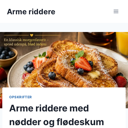
Fortsæt
Arme riddere
til
indhold
OPSKRIFTER
Arme riddere med
nødder og flødeskum