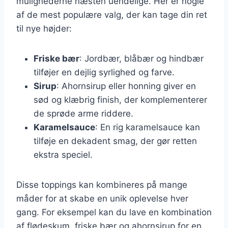
mulighederne næsten uendelige. Her er nogle
af de mest populære valg, der kan tage din ret
til nye højder:
Friske bær
: Jordbær, blåbær og hindbær
tilføjer en dejlig syrlighed og farve.
Sirup
: Ahornsirup eller honning giver en
sød og klæbrig finish, der komplementerer
de sprøde arme riddere.
Karamelsauce
: En rig karamelsauce kan
tilføje en dekadent smag, der gør retten
ekstra speciel.
Disse toppings kan kombineres på mange
måder for at skabe en unik oplevelse hver
gang. For eksempel kan du lave en kombination
af flødeskum, friske bær og ahornsirup for en