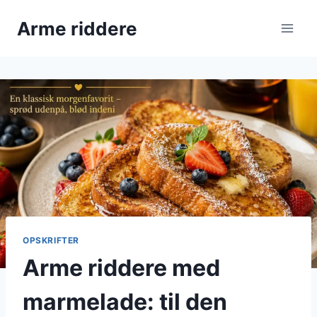
Fortsæt
Arme riddere
til
indhold
OPSKRIFTER
Arme riddere med
marmelade: til den