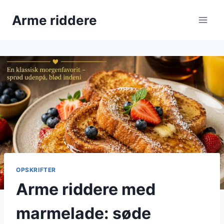
Fortsæt
Arme riddere
til
indhold
OPSKRIFTER
Arme riddere med
marmelade: søde