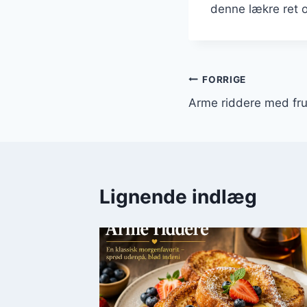
denne lækre ret 
Indlægsnavi
FORRIGE
Arme riddere med frug
Lignende indlæg