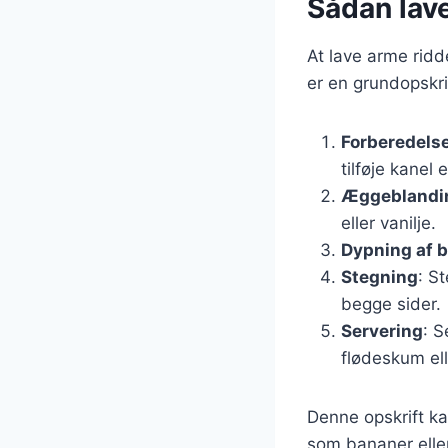
Sådan lav
At lave arme rid
er en grundopskri
Forberedelse
tilføje kanel 
Æggeblandi
eller vanilje.
Dypning af 
Stegning
: S
begge sider.
Servering
: 
flødeskum ell
Denne opskrift ka
som bananer eller