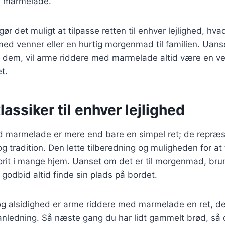
or marmelade.
gør det muligt at tilpasse retten til enhver lejlighed, hv
med venner eller en hurtig morgenmad til familien. Uan
e dem, vil arme riddere med marmelade altid være en 
et.
lassiker til enhver lejlighed
 marmelade er mere end bare en simpel ret; de repræse
g tradition. Den lette tilberedning og muligheden for at 
vorit i mange hjem. Uanset om det er til morgenmad, brun
 godbid altid finde sin plads på bordet.
og alsidighed er arme riddere med marmelade en ret, de
anledning. Så næste gang du har lidt gammelt brød, så o