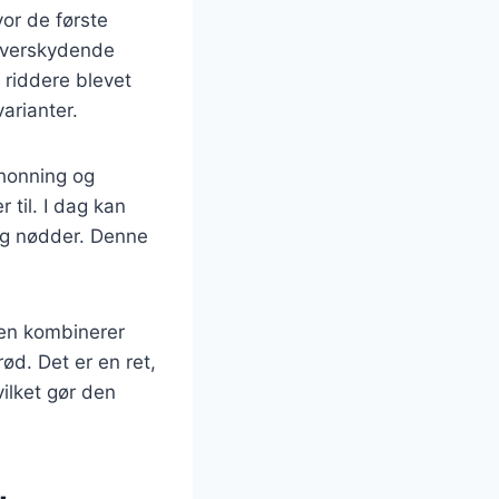
vor de første
 overskydende
 riddere blevet
arianter.
 honning og
 til. I dag kan
 og nødder. Denne
den kombinerer
d. Det er en ret,
ilket gør den