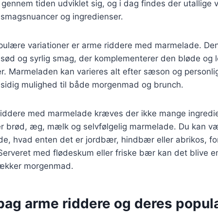
 gennem tiden udviklet sig, og i dag findes der utallige v
ige smagsnuancer og ingredienser.
pulære variationer er arme riddere med marmelade. Den
n sød og syrlig smag, der komplementerer den bløde og l
er. Marmeladen kan varieres alt efter sæson og personli
 alsidig mulighed til både morgenmad og brunch.
 riddere med marmelade kræves der ikke mange ingredie
 brød, æg, mælk og selvfølgelig marmelade. Du kan væ
, hvad enten det er jordbær, hindbær eller abrikos, for 
Serveret med flødeskum eller friske bær kan det blive e
 lækker morgenmad.
bag arme riddere og deres popula