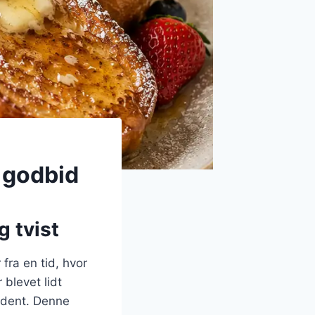
 godbid
g tvist
fra en tid, hvor
blevet lidt
ldent. Denne