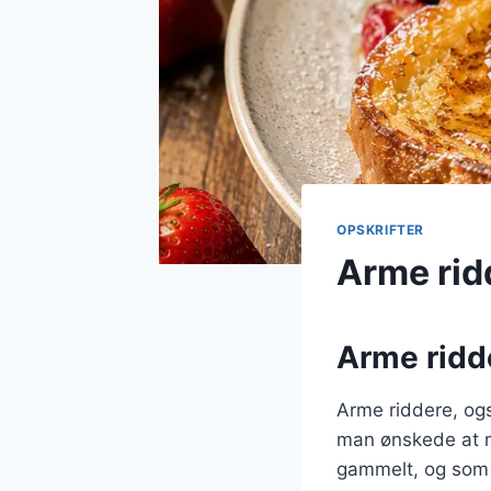
OPSKRIFTER
Arme rid
Arme ridde
Arme riddere, ogs
man ønskede at mi
gammelt, og som 