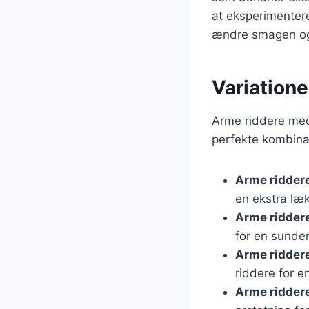
at eksperimentere
ændre smagen og
Variation
Arme riddere med
perfekte kombinat
Arme ridder
en ekstra læ
Arme ridder
for en sunder
Arme ridder
riddere for e
Arme ridder