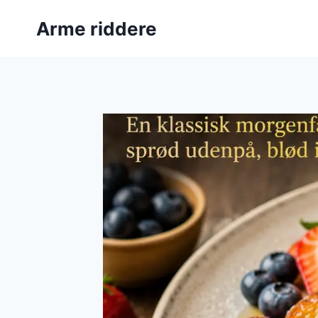
Fortsæt
Arme riddere
til
indhold