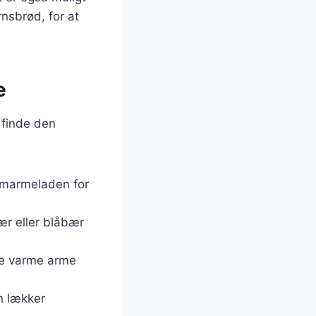
nsbrød, for at
e
 finde den
 marmeladen for
ær eller blåbær
 de varme arme
n lækker