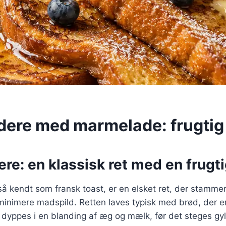
dere med marmelade: frugtig
re: en klassisk ret med en frugti
å kendt som fransk toast, er en elsket ret, der stammer 
nimere madspild. Retten laves typisk med brød, der er 
dyppes i en blanding af æg og mælk, før det steges gy