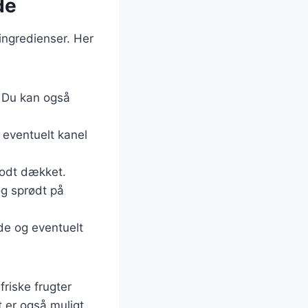
de
ingredienser. Her
 Du kan også
eventuelt kanel
godt dækket.
og sprødt på
de og eventuelt
riske frugter
t er også muligt