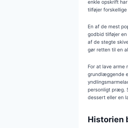
enkle opskrift har
tilføjer forskell
En af de mest po
godbid tilføjer e
af de stegte skiv
gør retten til en
For at lave arme
grundlæggende er
yndlingsmarmelade
personligt præg. 
dessert eller en
Historien 