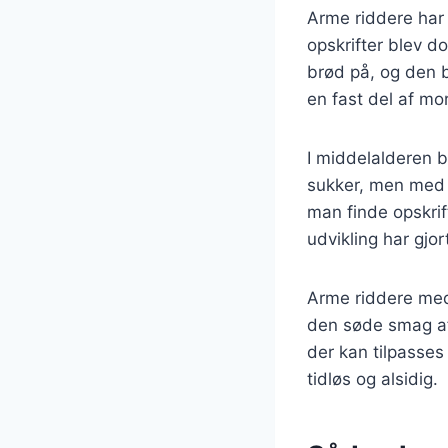
Arme riddere har e
opskrifter blev 
brød på, og den b
en fast del af mo
I middelalderen 
sukker, men med t
man finde opskrif
udvikling har gjor
Arme riddere med
den søde smag af
der kan tilpasses
tidløs og alsidig.