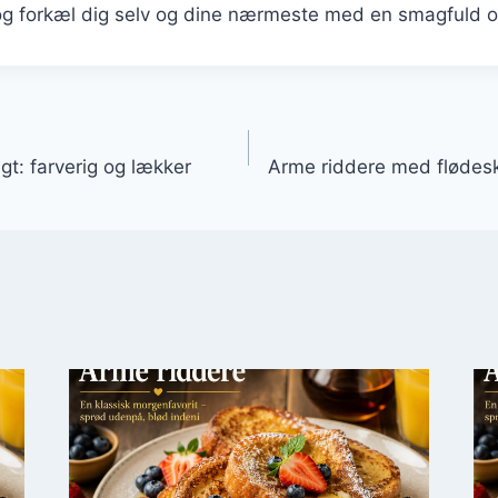
og forkæl dig selv og dine nærmeste med en smagfuld o
gation
t: farverig og lækker
Arme riddere med flødes