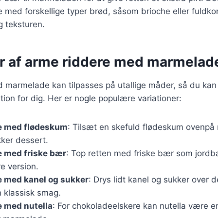
 med forskellige typer brød, såsom brioche eller fuldkor
 teksturen.
er af arme riddere med marmelad
 marmelade kan tilpasses på utallige måder, så du kan
ion for dig. Her er nogle populære variationer:
e med flødeskum
: Tilsæt en skefuld flødeskum ovenpå
kker dessert.
e med friske bær
: Top retten med friske bær som jordb
e version.
e med kanel og sukker
: Drys lidt kanel og sukker over
n klassisk smag.
e med nutella
: For chokoladeelskere kan nutella være e