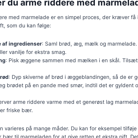
er du arme riddere med marmela
dere med marmelade er en simpel proces, der kræver få 
ft, som du kan følge:
 af ingredienser
: Saml brød, æg, mælk og marmelade.
eller vanilje for ekstra smag.
ng
: Pisk æggene sammen med mælken i en skål. Tilsæt 
brød
: Dyp skiverne af brød i æggeblandingen, så de er 
teg brødet på en pande med smør, indtil det er gyldent 
Server arme riddere varme med et generøst lag marmela
er friske bær.
n varieres på mange måder. Du kan for eksempel tilføje f
 bær til marmeladen for at give retten et ekstra pift. De