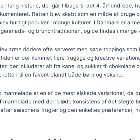
n lang historie, der går tilbage til det 4. århundrede, h
dokumenteret. Retten blev skabt som en måde at bruge
lev hurtigt populær i mange kulturer. I Danmark er arme
rgenmads- og brunchtraditionen, og de findes i mange v
blev arme riddere ofte serveret med søde toppings som
iden er der kommet flere frugtige og kreative variationer
ter, der inkluderer alt fra kanel og sukker til chokolade
t retten til en favorit blandt både børn og voksne.
 marmelade er en af de mest elskede variationer, da 
 marmelade med den bløde konsistens af det stegte brø
 efter sæsonens frugter og den enkeltes præferencer, hv