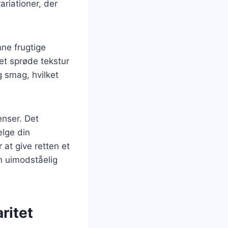
ariationer, der
ne frugtige
et sprøde tekstur
g smag, hvilket
nser. Det
lge din
at give retten et
n uimodståelig
ritet