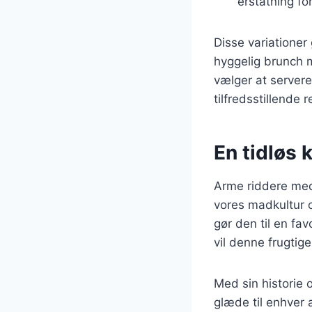
erstatning f
Disse variationer 
hyggelig brunch 
vælger at server
tilfredsstillende r
En tidløs k
Arme riddere med
vores madkultur o
gør den til en fa
vil denne frugtige
Med sin historie 
glæde til enhver 