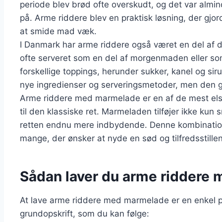
periode blev brød ofte overskudt, og det var almin
på. Arme riddere blev en praktisk løsning, der gjo
at smide mad væk.
I Danmark har arme riddere også været en del af de
ofte serveret som en del af morgenmaden eller so
forskellige toppings, herunder sukker, kanel og sir
nye ingredienser og serveringsmetoder, men den 
Arme riddere med marmelade er en af de mest elsk
til den klassiske ret. Marmeladen tilføjer ikke kun
retten endnu mere indbydende. Denne kombination h
mange, der ønsker at nyde en sød og tilfredsstil
Sådan laver du arme riddere
At lave arme riddere med marmelade er en enkel pr
grundopskrift, som du kan følge: