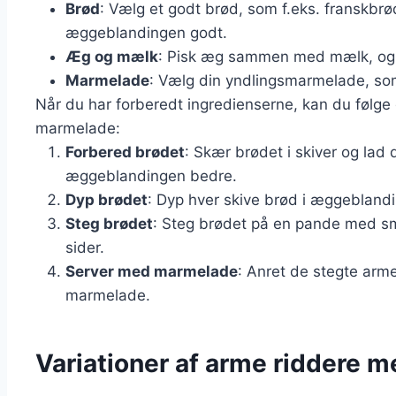
Brød
: Vælg et godt brød, som f.eks. franskbrø
æggeblandingen godt.
Æg og mælk
: Pisk æg sammen med mælk, og ti
Marmelade
: Vælg din yndlingsmarmelade, som
Når du har forberedt ingredienserne, kan du følge 
marmelade:
Forbered brødet
: Skær brødet i skiver og lad 
æggeblandingen bedre.
Dyp brødet
: Dyp hver skive brød i æggebland
Steg brødet
: Steg brødet på en pande med smø
sider.
Server med marmelade
: Anret de stegte arm
marmelade.
Variationer af arme riddere 