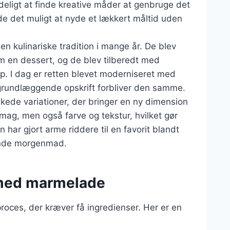
deligt at finde kreative måder at genbruge det
rde det muligt at nyde et lækkert måltid uden
n kulinariske tradition i mange år. De blev
m en dessert, og de blev tilberedt med
up. I dag er retten blevet moderniseret med
grundlæggende opskrift forbliver den samme.
ede variationer, der bringer en ny dimension
 smag, men også farve og tekstur, hvilket gør
ar gjort arme riddere til en favorit blandt
lende morgenmad.
 med marmelade
oces, der kræver få ingredienser. Her er en