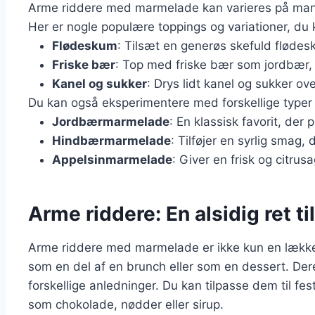
Arme riddere med marmelade kan varieres på mange
Her er nogle populære toppings og variationer, du 
Flødeskum
: Tilsæt en generøs skefuld flødes
Friske bær
: Top med friske bær som jordbær, 
Kanel og sukker
: Drys lidt kanel og sukker o
Du kan også eksperimentere med forskellige type
Jordbærmarmelade
: En klassisk favorit, der 
Hindbærmarmelade
: Tilføjer en syrlig smag
Appelsinmarmelade
: Giver en frisk og citrus
Arme riddere: En alsidig ret ti
Arme riddere med marmelade er ikke kun en lækk
som en del af en brunch eller som en dessert. Deres
forskellige anledninger. Du kan tilpasse dem til fest
som chokolade, nødder eller sirup.