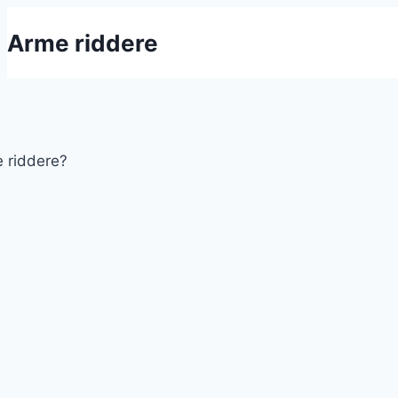
Fortsæt
Arme riddere
til
indhold