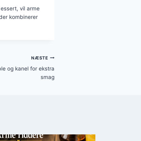
ssert, vil arme
 der kombinerer
NÆSTE
e og kanel for ekstra
smag