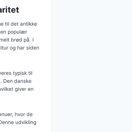
ritet
e til det antikke
ten populær
elt brød på. I
tur og har siden
res typisk til
t. Den danske
vilket giver en
enuer, hvor de
Denne udvikling