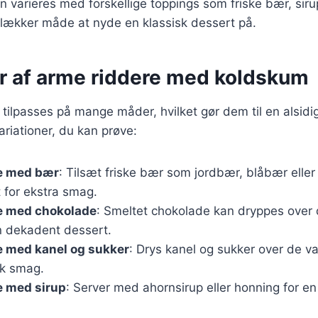
n varieres med forskellige toppings som friske bær, siru
 lækker måde at nyde en klassisk dessert på.
er af arme riddere med koldskum
tilpasses på mange måder, hvilket gør dem til en alsidi
riationer, du kan prøve:
e med bær
: Tilsæt friske bær som jordbær, blåbær eller
for ekstra smag.
e med chokolade
: Smeltet chokolade kan dryppes over
en dekadent dessert.
e med kanel og sukker
: Drys kanel og sukker over de v
sk smag.
e med sirup
: Server med ahornsirup eller honning for en 