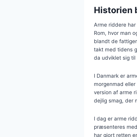
Historien 
Arme riddere har 
Rom, hvor man og
blandt de fattige
takt med tidens 
da udviklet sig ti
I Danmark er arm
morgenmad eller 
version af arme r
dejlig smag, de
I dag er arme rid
præsenteres med 
har gjort retten