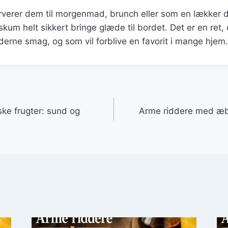
verer dem til morgenmad, brunch eller som en lækker de
kum helt sikkert bringe glæde til bordet. Det er en ret,
erne smag, og som vil forblive en favorit i mange hjem.
gation
ske frugter: sund og
Arme riddere med æbl