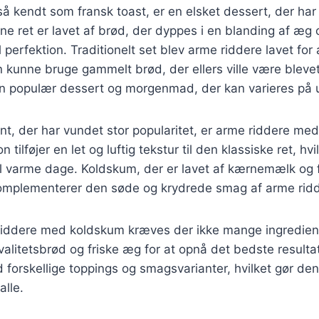
å kendt som fransk toast, er en elsket dessert, der har 
e ret er lavet af brød, der dyppes i en blanding af æg
l perfektion. Traditionelt set blev arme riddere lavet for
kunne bruge gammelt brød, der ellers ville være blevet
en populær dessert og morgenmad, der kan varieres på u
t, der har vundet stor popularitet, er arme riddere me
tilføjer en let og luftig tekstur til den klassiske ret, hvi
il varme dage. Koldskum, der er lavet af kærnemælk og f
komplementerer den søde og krydrede smag af arme ridd
 riddere med koldskum kræves der ikke mange ingredien
kvalitetsbrød og friske æg for at opnå det bedste result
forskellige toppings og smagsvarianter, hvilket gør den t
alle.