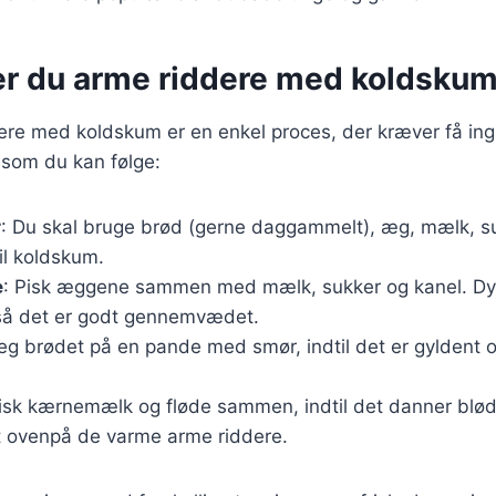
er du arme riddere med koldsku
ere med koldskum er en enkel proces, der kræver få ing
 som du kan følge:
r
: Du skal bruge brød (gerne daggammelt), æg, mælk, su
l koldskum.
e
: Pisk æggene sammen med mælk, sukker og kanel. Dyp
så det er godt gennemvædet.
teg brødet på en pande med smør, indtil det er gyldent 
Pisk kærnemælk og fløde sammen, indtil det danner blød
 ovenpå de varme arme riddere.