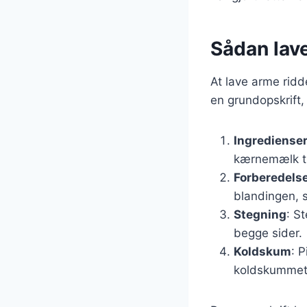
Sådan lav
At lave arme ridd
en grundopskrift,
Ingrediense
kærnemælk ti
Forberedels
blandingen, 
Stegning
: S
begge sider.
Koldskum
: 
koldskummet