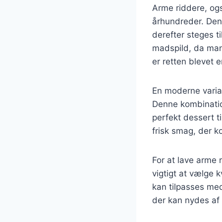
Arme riddere, ogs
århundreder. Denn
derefter steges ti
madspild, da man 
er retten blevet 
En moderne varian
Denne kombination 
perfekt dessert t
frisk smag, der 
For at lave arme
vigtigt at vælge 
kan tilpasses med 
der kan nydes af 