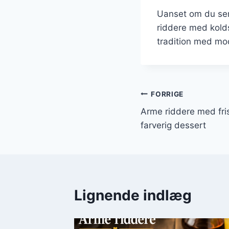
Uanset om du ser
riddere med kolds
tradition med mod
Indlægsnavi
FORRIGE
Arme riddere med fri
farverig dessert
Lignende indlæg