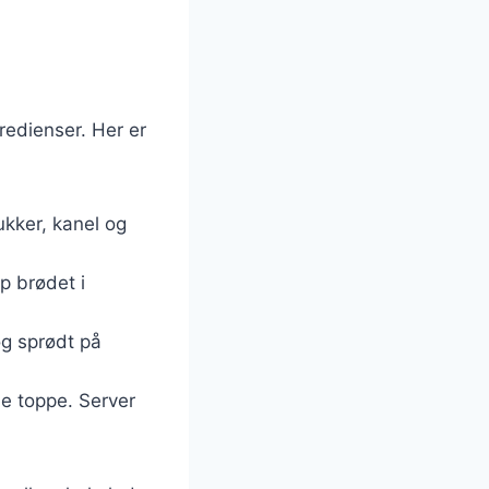
m
redienser. Her er
kker, kanel og
 brødet i
og sprødt på
e toppe. Server