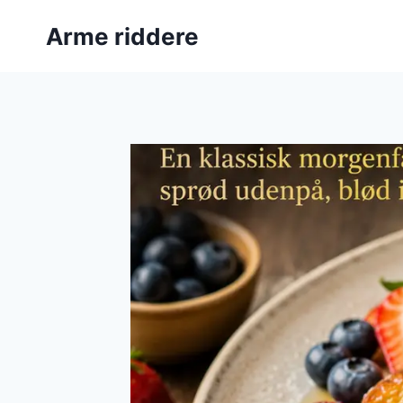
Fortsæt
Arme riddere
til
indhold