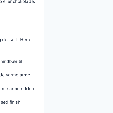
p eller chokolade.
g dessert. Her er
 hindbær til
 de varme arme
arme arme riddere
sød finish.