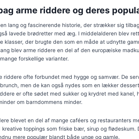
bag arme riddere og deres popula
en lang og fascinerende historie, der strækker sig tilbag
så lavede brødretter med æg. I middelalderen blev ret
re klasser, der brugte den som en måde at udnytte gamm
gang blev arme riddere en del af den europæiske madkul
l mange forskellige varianter.
e riddere ofte forbundet med hygge og samvær. De serve
brunch, men de kan også nydes som en lækker desser
iddere er ofte sødet med sukker og krydret med kanel, h
r minder om barndommens minder.
dere blevet en del af mange caféers og restauranters m
kreative toppings som friske bær, sirup og flødeskum. 
 endnu mere populær blandt både unge og gamle.