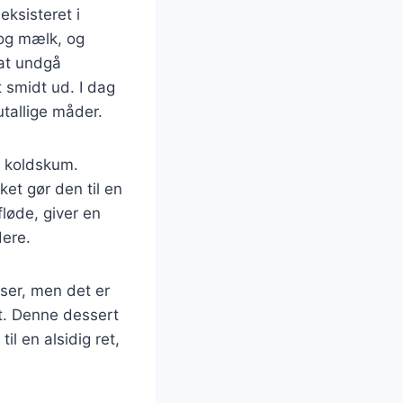
eksisteret i
 og mælk, og
 at undgå
 smidt ud. I dag
tallige måder.
d koldskum.
lket gør den til en
løde, giver en
ere.
ser, men det er
at. Denne dessert
il en alsidig ret,