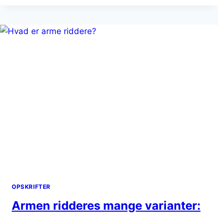
MED
ÆG:
SÅ
NEMT
KAN
DU
LAVE
DEM
OPSKRIFTER
Armen ridderes mange varianter: