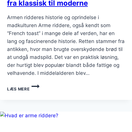
fra klassisk til moderne
Armen ridderes historie og oprindelse i
madkulturen Arme riddere, også kendt som
“French toast” i mange dele af verden, har en
lang og fascinerende historie. Retten stammer fra
antikken, hvor man brugte overskydende brød til
at undgå madspild. Det var en praktisk løsning,
der hurtigt blev populær blandt både fattige og
velhavende. I middelalderen blev…
ARMEN
LÆS MERE
RIDDERES
MANGE
VARIANTER:
FRA
KLASSISK
TIL
MODERNE