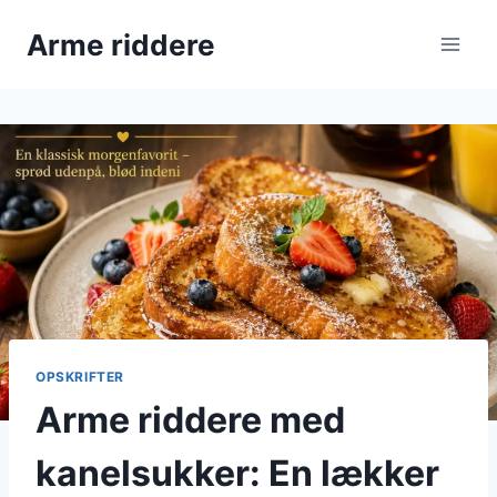
Fortsæt
Arme riddere
til
indhold
OPSKRIFTER
Arme riddere med
kanelsukker: En lækker