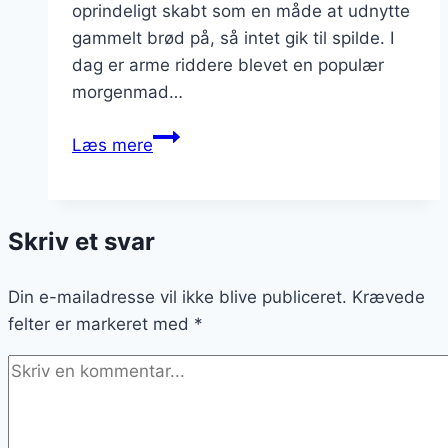
oprindeligt skabt som en måde at udnytte
gammelt brød på, så intet gik til spilde. I
dag er arme riddere blevet en populær
morgenmad…
Arme
Læs mere
riddere
med
flødeskum
Skriv et svar
og
ristede
Din e-mailadresse vil ikke blive publiceret.
mandler:
Krævede
felter er markeret med
En
*
lækker
variation