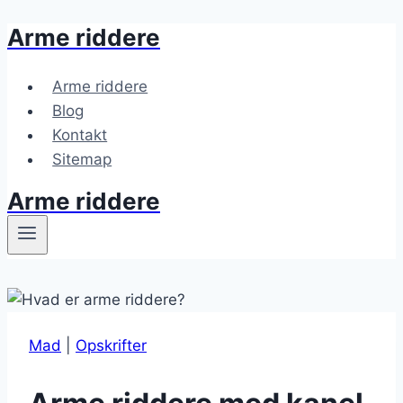
Arme riddere
Fortsæt
til
indhold
Arme riddere
Blog
Kontakt
Sitemap
Arme riddere
Mad
|
Opskrifter