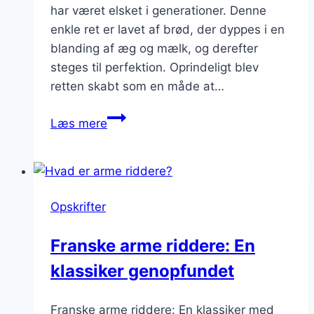
har været elsket i generationer. Denne
enkle ret er lavet af brød, der dyppes i en
blanding af æg og mælk, og derefter
steges til perfektion. Oprindeligt blev
retten skabt som en måde at…
Arme
Læs mere
riddere
med
marmelade:
En
Opskrifter
frugtagtig
overraskelse
Franske arme riddere: En
klassiker genopfundet
Franske arme riddere: En klassiker med