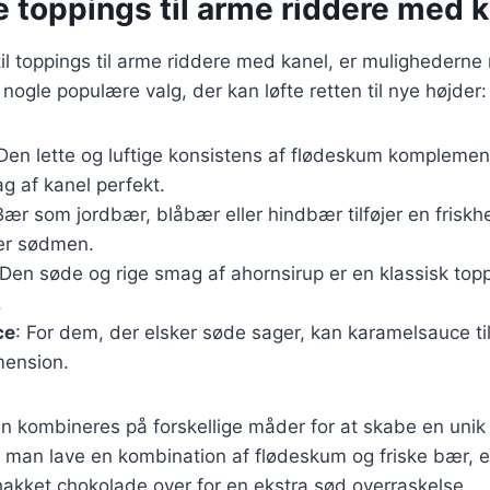
e toppings til arme riddere med 
il toppings til arme riddere med kanel, er mulighedern
nogle populære valg, der kan løfte retten til nye højder:
 Den lette og luftige konsistens af flødeskum komplemen
g af kanel perfekt.
Bær som jordbær, blåbær eller hindbær tilføjer en friskh
er sødmen.
 Den søde og rige smag af ahornsirup er en klassisk top
.
ce
: For dem, der elsker søde sager, kan karamelsauce ti
mension.
an kombineres på forskellige måder for at skabe en uni
 man lave en kombination af flødeskum og friske bær, e
akket chokolade over for en ekstra sød overraskelse.