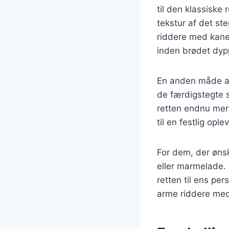
til den klassisk
tekstur af det st
riddere med kane
inden brødet dyp
En anden måde at
de færdigstegte s
retten endnu mere
til en festlig ople
For dem, der ønsk
eller marmelade. 
retten til ens pe
arme riddere med 