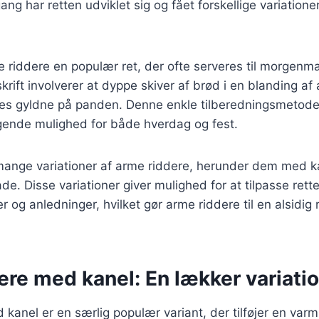
ng har retten udviklet sig og fået forskellige variationer 
 riddere en populær ret, der ofte serveres til morgenma
krift involverer at dyppe skiver af brød i en blanding a
es gyldne på panden. Denne enkle tilberedningsmetode g
gende mulighed for både hverdag og fest.
mange variationer af arme riddere, herunder dem med ka
. Disse variationer giver mulighed for at tilpasse retten
og anledninger, hvilket gør arme riddere til en alsidig 
re med kanel: En lækker variati
kanel er en særlig populær variant, der tilføjer en var