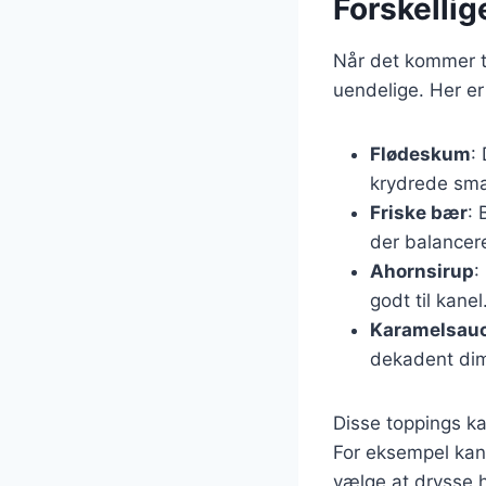
Forskellig
Når det kommer t
uendelige. Her er 
Flødeskum
:
krydrede sma
Friske bær
: 
der balancer
Ahornsirup
:
godt til kanel
Karamelsau
dekadent di
Disse toppings k
For eksempel kan
vælge at drysse h