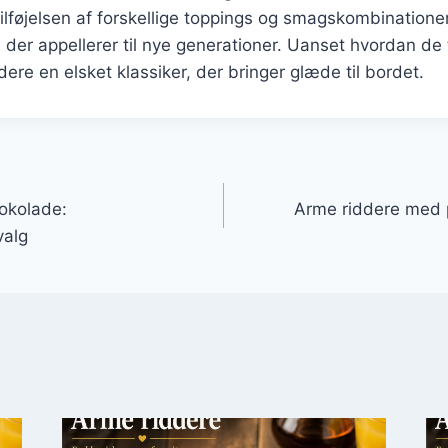
ilføjelsen af forskellige toppings og smagskombinationer
 der appellerer til nye generationer. Uanset hvordan de 
dere en elsket klassiker, der bringer glæde til bordet.
gation
okolade:
Arme riddere med 
valg