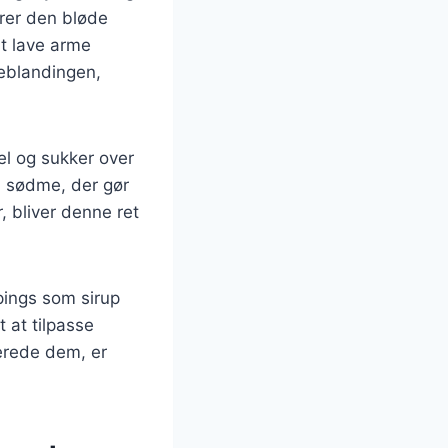
erer den bløde
at lave arme
keblandingen,
l og sukker over
a sødme, der gør
 bliver denne ret
pings som sirup
 at tilpasse
berede dem, er