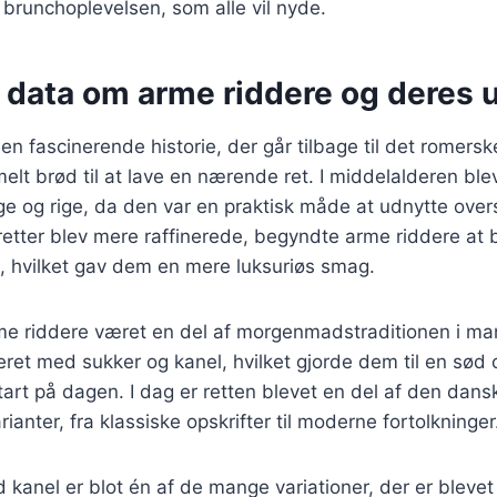
l brunchoplevelsen, som alle vil nyde.
 data om arme riddere og deres u
en fascinerende historie, der går tilbage til det romers
t brød til at lave en nærende ret. I middelalderen ble
ige og rige, da den var en praktisk måde at udnytte ov
 retter blev mere raffinerede, begyndte arme riddere at b
hvilket gav dem en mere luksuriøs smag.
me riddere været en del af morgenmadstraditionen i ma
eret med sukker og kanel, hvilket gjorde dem til en sød 
start på dagen. I dag er retten blevet en del af den dans
ianter, fra klassiske opskrifter til moderne fortolkninger
kanel er blot én af de mange variationer, der er blevet