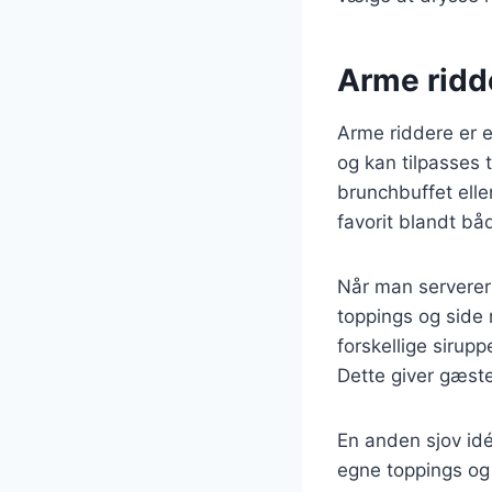
Arme ridde
Arme riddere er e
og kan tilpasses 
brunchbuffet elle
favorit blandt bå
Når man serverer 
toppings og side 
forskellige sirup
Dette giver gæst
En anden sjov id
egne toppings og 