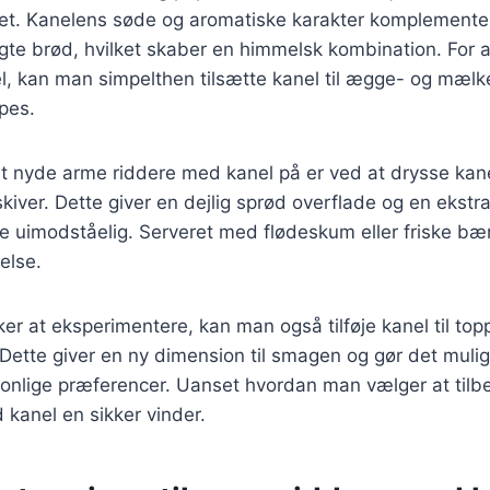
e ret. Kanelens søde og aromatiske karakter komplement
egte brød, hvilket skaber en himmelsk kombination. For 
l, kan man simpelthen tilsætte kanel til ægge- og mæl
pes.
 nyde arme riddere med kanel på er ved at drysse kane
kiver. Dette giver en dejlig sprød overflade og en ekstr
 uimodståelig. Serveret med flødeskum eller friske bær,
velse.
er at eksperimentere, kan man også tilføje kanel til top
Dette giver en ny dimension til smagen og gør det muligt
rsonlige præferencer. Uanset hvordan man vælger at til
kanel en sikker vinder.