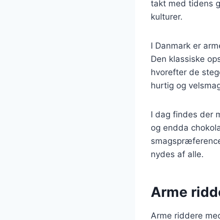
takt med tidens ga
kulturer.
I Danmark er arme
Den klassiske ops
hvorefter de steg
hurtig og velsma
I dag findes der 
og endda chokolade
smagspræferencer 
nydes af alle.
Arme ridde
Arme riddere med 