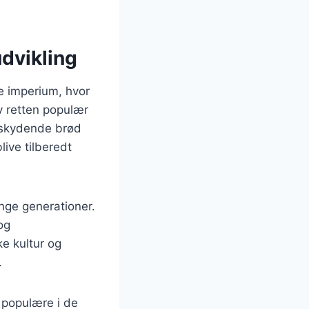
dvikling
ke imperium, hvor
v retten populær
erskydende brød
live tilberedt
nge generationer.
og
ke kultur og
.
 populære i de