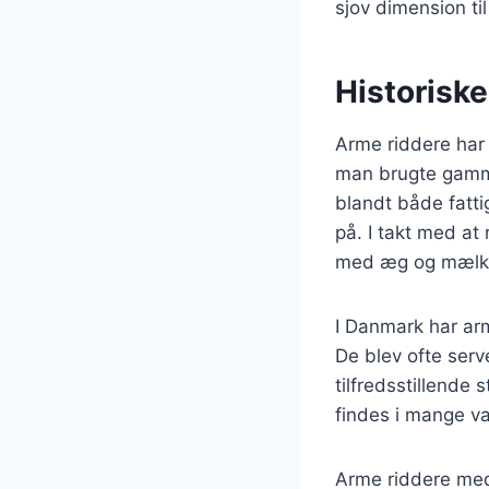
sjov dimension ti
Historiske
Arme riddere har 
man brugte gammel
blandt både fatt
på. I takt med at
med æg og mælk, 
I Danmark har ar
De blev ofte serv
tilfredsstillende 
findes i mange var
Arme riddere med 