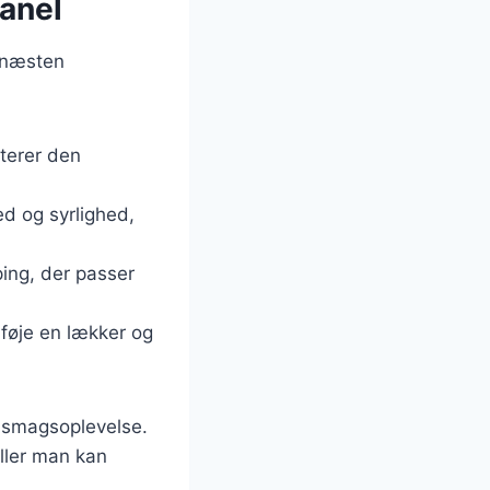
kanel
e næsten
terer den
ed og syrlighed,
ping, der passer
lføje en lækker og
k smagsoplevelse.
ller man kan