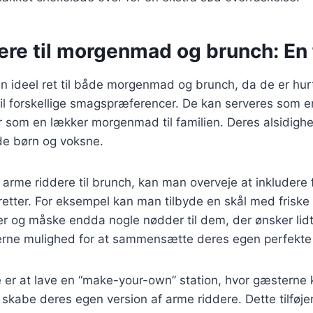
re til morgenmad og brunch: En 
n ideel ret til både morgenmad og brunch, da de er hur
til forskellige smagspræferencer. De kan serveres som en
r som en lækker morgenmad til familien. Deres alsidighe
de børn og voksne.
arme riddere til brunch, kan man overveje at inkludere f
retter. For eksempel kan man tilbyde en skål med friske
per og måske endda nogle nødder til dem, der ønsker lidt
erne mulighed for at sammensætte deres egen perfekte 
é er at lave en “make-your-own” station, hvor gæsterne
skabe deres egen version af arme riddere. Dette tilføjer