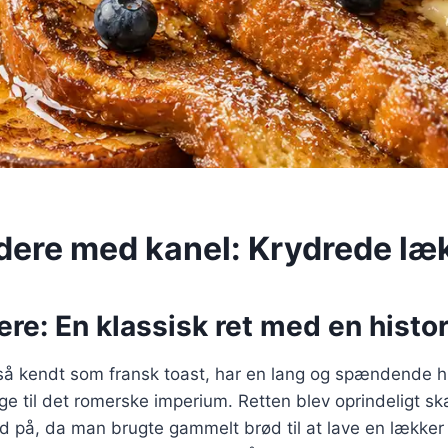
dere med kanel: Krydrede læ
re: En klassisk ret med en histor
så kendt som fransk toast, har en lang og spændende hi
age til det romerske imperium. Retten blev oprindeligt 
d på, da man brugte gammelt brød til at lave en lække