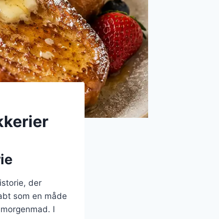
kkerier
ie
storie, der
skabt som en måde
r morgenmad. I