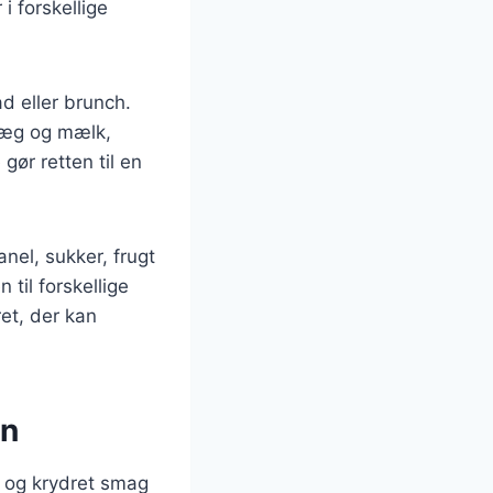
i forskellige
d eller brunch.
f æg og mælk,
ør retten til en
nel, sukker, frugt
 til forskellige
ret, der kan
on
m og krydret smag