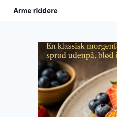
Fortsæt
Arme riddere
til
indhold