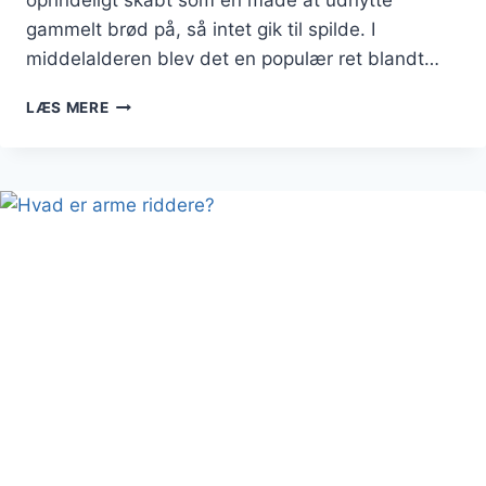
gammelt brød på, så intet gik til spilde. I
middelalderen blev det en populær ret blandt…
ARME
LÆS MERE
RIDDERE
PÅ
EN
SØD
FREDAG