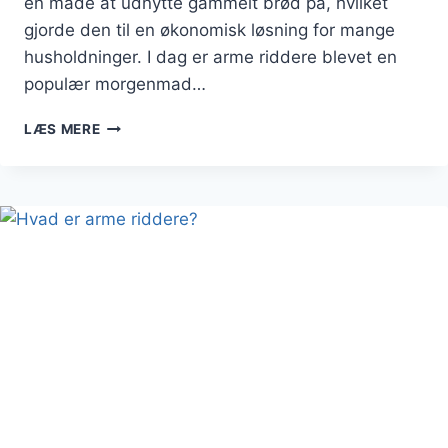
en måde at udnytte gammelt brød på, hvilket
gjorde den til en økonomisk løsning for mange
husholdninger. I dag er arme riddere blevet en
populær morgenmad…
ARME
LÆS MERE
RIDDERE
MED
JORDBÆR:
SOMMERENS
FAVORIT