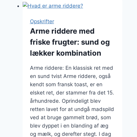
med
smør:
klassisk
Opskrifter
og
Arme riddere med
tilfredsstillende
friske frugter: sund og
lækker kombination
Arme riddere: En klassisk ret med
en sund tvist Arme riddere, også
kendt som fransk toast, er en
elsket ret, der stammer fra det 15.
århundrede. Oprindeligt blev
retten lavet for at undgå madspild
ved at bruge gammelt brød, som
blev dyppet i en blanding af æg
og mælk, og derefter stegt. I dag