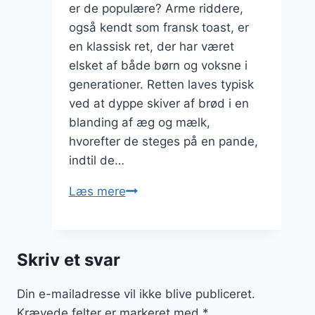
er de populære? Arme riddere,
også kendt som fransk toast, er
en klassisk ret, der har været
elsket af både børn og voksne i
generationer. Retten laves typisk
ved at dyppe skiver af brød i en
blanding af æg og mælk,
hvorefter de steges på en pande,
indtil de…
Hjemmelavede
Læs mere
arme
riddere
til
Skriv et svar
børn
Din e-mailadresse vil ikke blive publiceret.
Krævede felter er markeret med
*