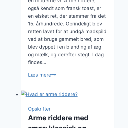
en moderne vri Arme riddere,
også kendt som fransk toast, er
en elsket ret, der stammer fra det
15. århundrede. Oprindeligt blev
retten lavet for at undgå madspild
ved at bruge gammelt brød, som
blev dyppet i en blanding af æg
og mælk, og derefter stegt. I dag
findes…
Arme
Læs mere
riddere
med
nødder
og
Opskrifter
karamelsauce
Arme riddere med