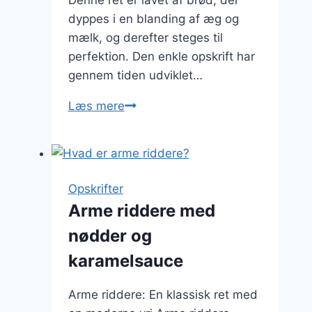
dyppes i en blanding af æg og
mælk, og derefter steges til
perfektion. Den enkle opskrift har
gennem tiden udviklet…
Arme
Læs mere
riddere:
Sød
dessert
med
Opskrifter
citrus
Arme riddere med
smag
nødder og
karamelsauce
Arme riddere: En klassisk ret med