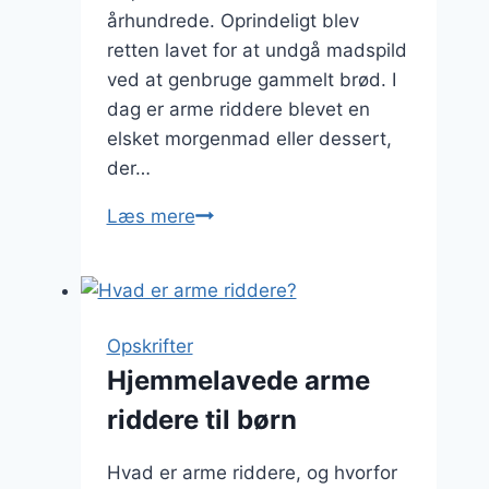
århundrede. Oprindeligt blev
retten lavet for at undgå madspild
ved at genbruge gammelt brød. I
dag er arme riddere blevet en
elsket morgenmad eller dessert,
der…
Arme
Læs mere
riddere
med
bær:
frugtig
Opskrifter
og
Hjemmelavede arme
frisk
riddere til børn
servering
Hvad er arme riddere, og hvorfor