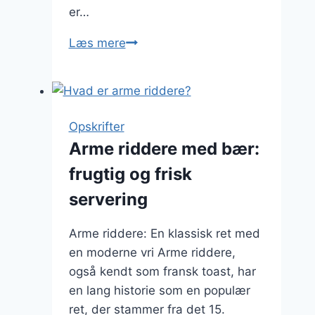
er…
Arme
Læs mere
riddere
med
friske
frugter:
Opskrifter
sund
Arme riddere med bær:
og
frugtig og frisk
lækker
kombination
servering
Arme riddere: En klassisk ret med
en moderne vri Arme riddere,
også kendt som fransk toast, har
en lang historie som en populær
ret, der stammer fra det 15.