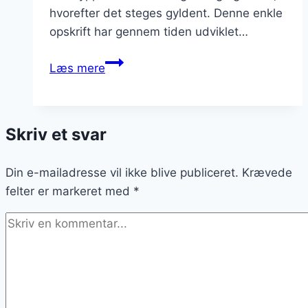
hvorefter det steges gyldent. Denne enkle
opskrift har gennem tiden udviklet…
Armen
Læs mere
ridderes
nyhed:
Flødeskum
Skriv et svar
og
appelsinskal
Din e-mailadresse vil ikke blive publiceret.
Krævede
felter er markeret med
*