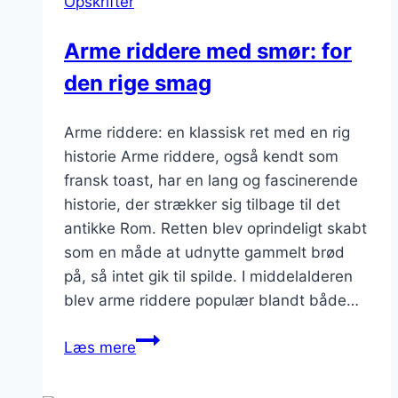
Opskrifter
smaken
med
Arme riddere med smør: for
vaniljeis
den rige smag
Arme riddere: en klassisk ret med en rig
historie Arme riddere, også kendt som
fransk toast, har en lang og fascinerende
historie, der strækker sig tilbage til det
antikke Rom. Retten blev oprindeligt skabt
som en måde at udnytte gammelt brød
på, så intet gik til spilde. I middelalderen
blev arme riddere populær blandt både…
Arme
Læs mere
riddere
med