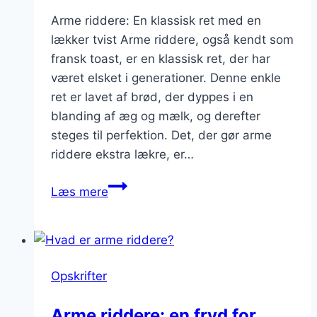
Arme riddere: En klassisk ret med en
lækker tvist Arme riddere, også kendt som
fransk toast, er en klassisk ret, der har
været elsket i generationer. Denne enkle
ret er lavet af brød, der dyppes i en
blanding af æg og mælk, og derefter
steges til perfektion. Det, der gør arme
riddere ekstra lækre, er…
Arme
Læs mere
riddere
med
piskefløde:
ekstra
Opskrifter
lækkert
valg
Arme riddere: en fryd for