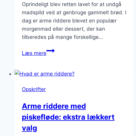
Oprindeligt blev retten lavet for at undgå
madspild ved at genbruge gammelt brød. I
dag er arme riddere blevet en populær
morgenmad eller dessert, der kan
tilberedes på mange forskellige…
Arme
Læs mere
riddere
med
piskefløde:
Blød
Opskrifter
og
cremet
Arme riddere med
servering
piskefløde: ekstra lækkert
valg