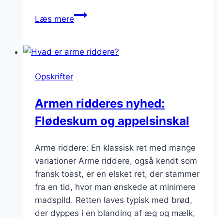
Arme
Læs mere
riddere
med
vaniljesukker:
aromatisk
Opskrifter
twist
Armen ridderes nyhed:
Flødeskum og appelsinskal
Arme riddere: En klassisk ret med mange
variationer Arme riddere, også kendt som
fransk toast, er en elsket ret, der stammer
fra en tid, hvor man ønskede at minimere
madspild. Retten laves typisk med brød,
der dyppes i en blanding af æg og mælk,