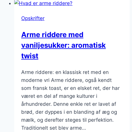
smør:
for
Opskrifter
den
rige
Arme riddere med
smag
vaniljesukker: aromatisk
twist
Arme riddere: en klassisk ret med en
moderne vri Arme riddere, også kendt
som fransk toast, er en elsket ret, der har
været en del af mange kulturer i
århundreder. Denne enkle ret er lavet af
brød, der dyppes i en blanding af æg og
mælk, og derefter steges til perfektion.
Traditionelt set blev arme…