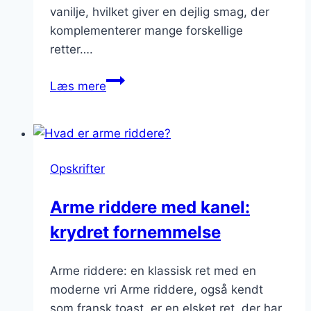
vanilje, hvilket giver en dejlig smag, der
komplementerer mange forskellige
retter….
Flødeskum
Læs mere
og
arme
riddere:
Den
Opskrifter
perfekte
topping
Arme riddere med kanel:
krydret fornemmelse
Arme riddere: en klassisk ret med en
moderne vri Arme riddere, også kendt
som fransk toast, er en elsket ret, der har