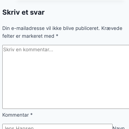
morgenmad:
Skriv et svar
en
sund
Din e-mailadresse vil ikke blive publiceret.
start
Krævede
felter er markeret med
på
*
dagen
Kommentar
*
Navn