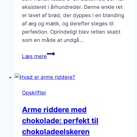
eksisteret i århundreder. Denne enkle ret
er lavet af brød, der dyppes i en blanding
af æg og mælk, og derefter steges til
perfektion. Oprindeligt blev retten skabt
som en måde at undgå…
Arme
Læs mere
riddere
med
kanel:
krydret
Opskrifter
fornemmelse
Arme riddere med
chokolade: perfekt til
chokoladeelskeren