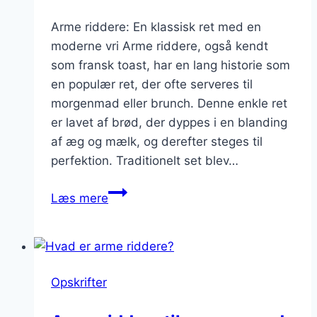
Arme riddere: En klassisk ret med en
moderne vri Arme riddere, også kendt
som fransk toast, har en lang historie som
en populær ret, der ofte serveres til
morgenmad eller brunch. Denne enkle ret
er lavet af brød, der dyppes i en blanding
af æg og mælk, og derefter steges til
perfektion. Traditionelt set blev…
Arme
Læs mere
riddere
med
chokolade:
perfekt
Opskrifter
til
chokoladeelskeren