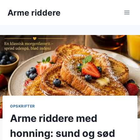
Fortsæt
Arme riddere
til
indhold
OPSKRIFTER
Arme riddere med
honning: sund og sød