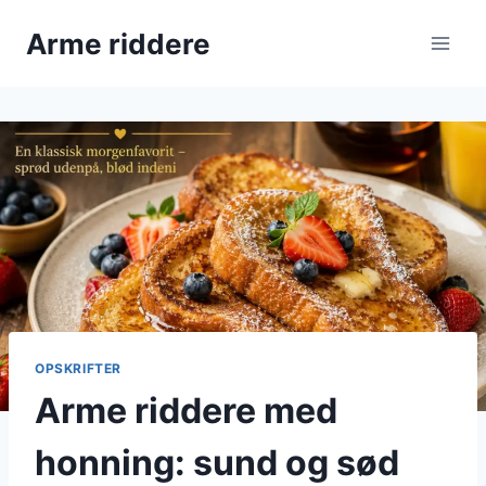
Fortsæt
Arme riddere
til
indhold
OPSKRIFTER
Arme riddere med
honning: sund og sød