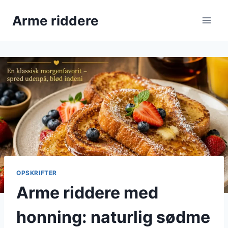
Fortsæt
Arme riddere
til
indhold
OPSKRIFTER
Arme riddere med
honning: naturlig sødme