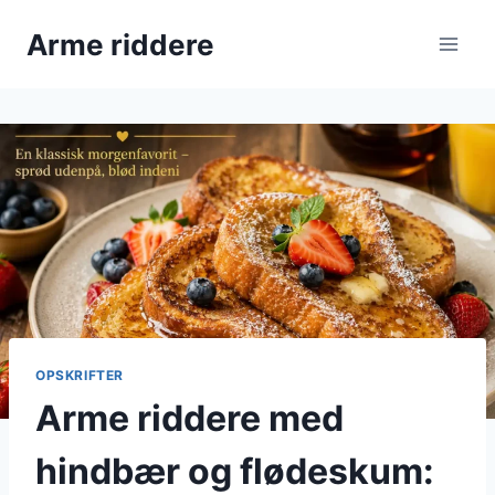
Fortsæt
Arme riddere
til
indhold
OPSKRIFTER
Arme riddere med
hindbær og flødeskum: