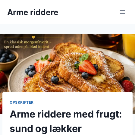
Fortsæt
Arme riddere
til
indhold
OPSKRIFTER
Arme riddere med frugt:
sund og lækker