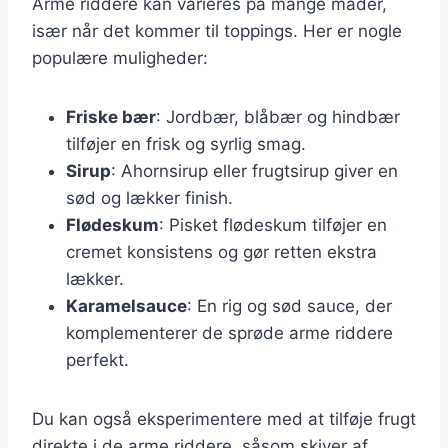
Arme riddere kan varieres på mange måder,
især når det kommer til toppings. Her er nogle
populære muligheder:
Friske bær
: Jordbær, blåbær og hindbær
tilføjer en frisk og syrlig smag.
Sirup
: Ahornsirup eller frugtsirup giver en
sød og lækker finish.
Flødeskum
: Pisket flødeskum tilføjer en
cremet konsistens og gør retten ekstra
lækker.
Karamelsauce
: En rig og sød sauce, der
komplementerer de sprøde arme riddere
perfekt.
Du kan også eksperimentere med at tilføje frugt
direkte i de arme riddere, såsom skiver af