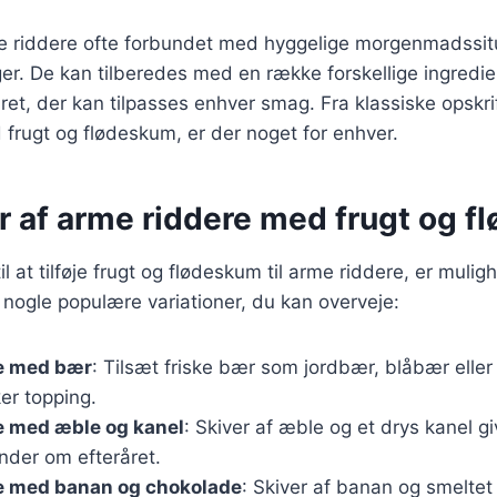
e riddere ofte forbundet med hyggelige morgenmadssit
ger. De kan tilberedes med en række forskellige ingredien
 ret, der kan tilpasses enhver smag. Fra klassiske opskri
 frugt og flødeskum, er der noget for enhver.
er af arme riddere med frugt og 
l at tilføje frugt og flødeskum til arme riddere, er mul
 nogle populære variationer, du kan overveje:
e med bær
: Tilsæt friske bær som jordbær, blåbær eller
er topping.
e med æble og kanel
: Skiver af æble og et drys kanel gi
nder om efteråret.
e med banan og chokolade
: Skiver af banan og smelte