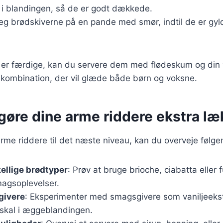
 i blandingen, så de er godt dækkede.
teg brødskiverne på en pande med smør, indtil de er gy
 er færdige, kan du servere dem med flødeskum og din y
 kombination, der vil glæde både børn og voksne.
t gøre dine arme riddere ekstra læ
arme riddere til det næste niveau, kan du overveje følge
kellige brødtyper
: Prøv at bruge brioche, ciabatta eller 
magsoplevelser.
givere
: Eksperimenter med smagsgivere som vaniljeeks
nskal i æggeblandingen.