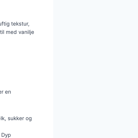
ftig tekstur,
il med vanilje
er en
lk, sukker og
 Dyp