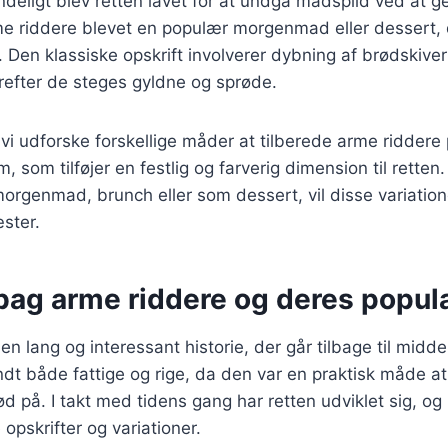
ndeligt blev retten lavet for at undgå madspild ved at
me riddere blevet en populær morgenmad eller dessert, 
. Den klassiske opskrift involverer dybning af brødskiver
efter de steges gyldne og sprøde.
il vi udforske forskellige måder at tilberede arme ridder
, som tilføjer en festlig og farverig dimension til rette
morgenmad, brunch eller som dessert, vil disse variatione
ster.
bag arme riddere og deres popula
en lang og interessant historie, der går tilbage til midd
dt både fattige og rige, da den var en praktisk måde a
 på. I takt med tidens gang har retten udviklet sig, og 
opskrifter og variationer.