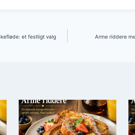
gation
efløde: et festligt valg
Arme riddere m