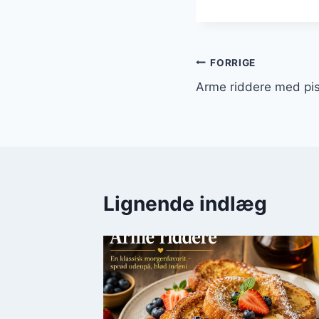
Indlægsnavi
FORRIGE
Arme riddere med pisk
Lignende indlæg