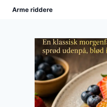
Fortsæt
Arme riddere
til
indhold