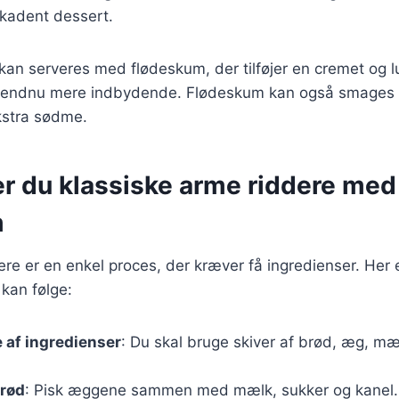
kadent dessert.
 kan serveres med flødeskum, der tilføjer en cremet og lu
en endnu mere indbydende. Flødeskum kan også smages t
ekstra sødme.
er du klassiske arme riddere med
m
ere er en enkel proces, der kræver få ingredienser. Her 
 kan følge:
 af ingredienser
: Du skal bruge skiver af brød, æg, mæ
brød
: Pisk æggene sammen med mælk, sukker og kanel.