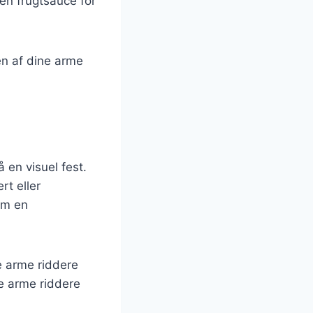
 en frugtsauce for
en af dine arme
 en visuel fest.
rt eller
om en
e arme riddere
ve arme riddere