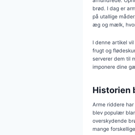
århundrede. Opri
brød. I dag er ar
på utallige måder
æg og mælk, hvor
I denne artikel v
frugt og flødeskum
serverer dem til 
imponere dine gæ
Historien 
Arme riddere har 
blev populær blan
overskydende brød
mange forskellige 