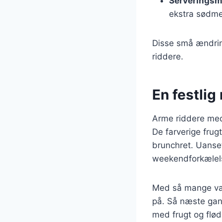
Serveringsm
ekstra sødme
Disse små ændrin
riddere.
En festlig 
Arme riddere med 
De farverige frug
brunchret. Uanset
weekendforkælelse
Med så mange vari
på. Så næste gang
med frugt og flød