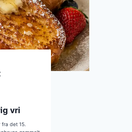
:
ig vri
fra det 15.