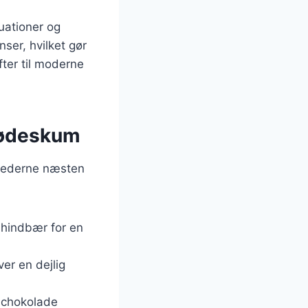
uationer og
ser, hvilket gør
fter til moderne
flødeskum
ighederne næsten
 hindbær for en
ver en dejlig
t chokolade