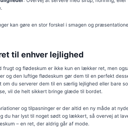
uligheder
: Overvej at servere med sirup, honning, eller
.
ger kan gøre en stor forskel i smagen og præsentation
ret til enhver lejlighed
frugt og flødeskum er ikke kun en lækker ret, men også
ter og den luftige flødeskum gør dem til en perfekt desse
 om du serverer dem til en særlig lejlighed eller bare s
, vil de helt sikkert bringe glæde til bordet.
ationer og tilpasninger er der altid en ny måde at nyd
 du har lyst til noget sødt og lækkert, så overvej at la
eskum – en ret, der aldrig går af mode.