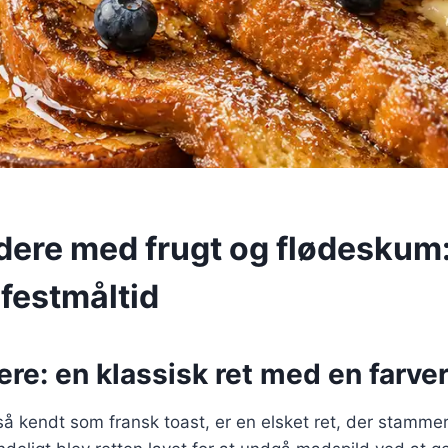
dere med frugt og flødeskum
 festmåltid
re: en klassisk ret med en farver
å kendt som fransk toast, er en elsket ret, der stammer 