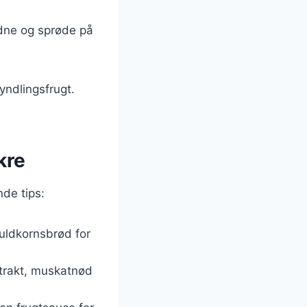
ldne og sprøde på
ndlingsfrugt.
kre
nde tips:
fuldkornsbrød for
trakt, muskatnød