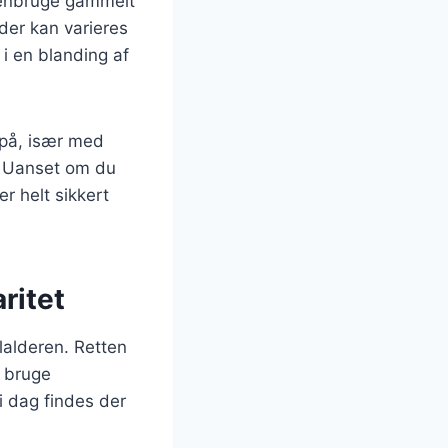
 genbruge gammelt
der kan varieres
 i en blanding af
e på, især med
n. Uanset om du
r helt sikkert
ritet
elalderen. Retten
t bruge
i dag findes der