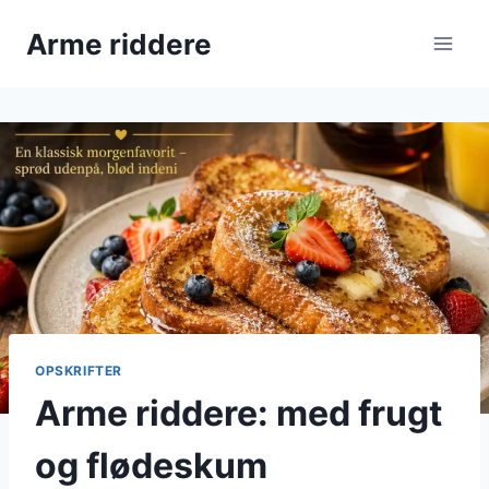
Fortsæt
Arme riddere
til
indhold
OPSKRIFTER
Arme riddere: med frugt
og flødeskum