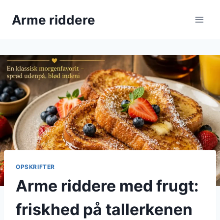
Fortsæt
Arme riddere
til
indhold
OPSKRIFTER
Arme riddere med frugt:
friskhed på tallerkenen