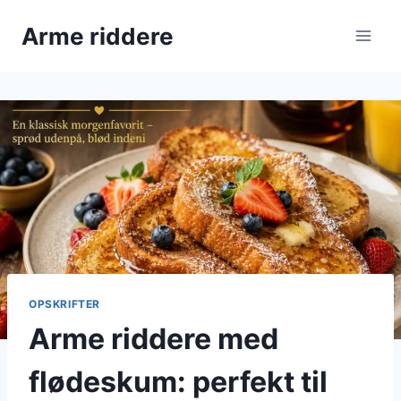
Fortsæt
Arme riddere
til
indhold
OPSKRIFTER
Arme riddere med
flødeskum: perfekt til