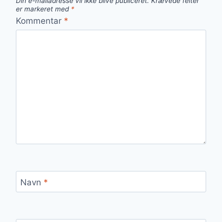
Din e-mailadresse vil ikke blive publiceret.
Krævede felter
er markeret med
*
Kommentar
*
Navn
*